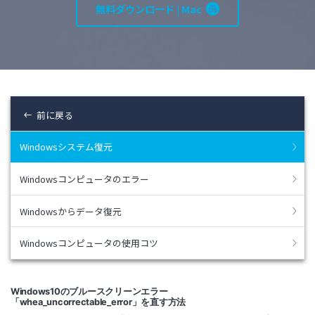
search
Recoveritをよりよく活用
すべての機能を確認
無料ダウンロード | Mac
詳しくは
スマホで始めよう
Recoverit 無料版
消えたデータ/ 誤削除したデータも完全無料で復元
前に戻る
スマホで始めよう
Windowsシステム復元
Windowsコンピュータのエラー
関連製品（データ修復/ バックアップ）
Repairit - データ修復
Windowsからデータ復元
UBackit - データバックアップ
Windowsコンピュータの使用コツ
Windows10のブルースクリーンエラー
「whea_uncorrectable_error」を直す方法