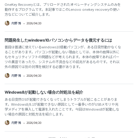
OneKey Recoveryとは、プリロードされたオペレーティングシステムのみを
動作するプログラムです。本記事ではこのLenovo onekey recoveryの使い
方などについてご紹介します。
内野 博
•
2026/04/20
問題発生したwindows10パソコンからデータを復元するには
普段は普通に使えているwindows10搭載パソコンが、ある日突然動かなくな
ることがあります。パソコンが起動しない理由としては、本体の故障以外に
もセキュリティソフトの問題などが考えられます。本体の故障であればパー
ツの異音であったり、システムの不具合などの前兆があるものです。それ以
外の原因では別の対策を検討する必要があります。
内野 博
•
2026/04/20
Windows8が起動しない場合の対処法を紹介
ある日突然OSが起動できなくなってしまうトラブルが起こることがありま
す。Windows8/8.1が起動できない原因として一番多いのがUSBメモリや光
学メディアを挿入して電源を入れたことです。今回はWindows8が起動しな
い場合の原因と対処方法を紹介します。
内野 博
•
2026/04/20