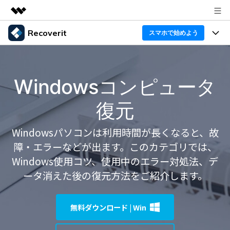
Recoverit
製品
スマホで始めよう
AIGCサービス
製品
法人・教育・パートナー
ユーティリティ
Windowsコンピュータ
概要
機能一覧
企業情報
ソリューション
Recoverit for Windows
AI
復元
ドライブから復元
プラン＆価格
Windowsデータ復元ならRecoverit！確実な復元技術と
データ復元事例
安心のサポート
Windowsパソコンは利用時間が長くなると、故
削除されたメディアを復元
データ復元
サポート
Recoveritとは
スマホで始めよう
障・エラーなどが出ます。このカテゴリでは、
独自の復元ソリューション
新着
外付けデバイス復元
Windows使用コツ、使用中のエラー対処法、デ
データ復元の専門家
操作ガイド
ータ消えた後の復元方法をご紹介します。
ドキュメントを復元
パソコン復元
カスタマーストーリー
Recoverit for Mac
AI
ログイン
データ損失のシナリオ
その他の復元
無料ダウンロード | Win
Macの大切なデータを制限なく完全復元
人気内容
スマホで始めよう