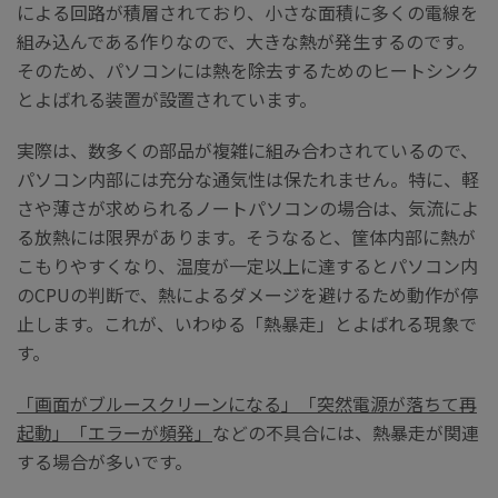
による回路が積層されており、小さな面積に多くの電線を
組み込んである作りなので、大きな熱が発生するのです。
そのため、パソコンには熱を除去するためのヒートシンク
とよばれる装置が設置されています。
実際は、数多くの部品が複雑に組み合わされているので、
パソコン内部には充分な通気性は保たれません。特に、軽
さや薄さが求められるノートパソコンの場合は、気流によ
る放熱には限界があります。そうなると、筐体内部に熱が
こもりやすくなり、温度が一定以上に達するとパソコン内
のCPUの判断で、熱によるダメージを避けるため動作が停
止します。これが、いわゆる「熱暴走」とよばれる現象で
す。
「画面がブルースクリーンになる」「突然電源が落ちて再
起動」「エラーが頻発」
などの不具合には、熱暴走が関連
する場合が多いです。