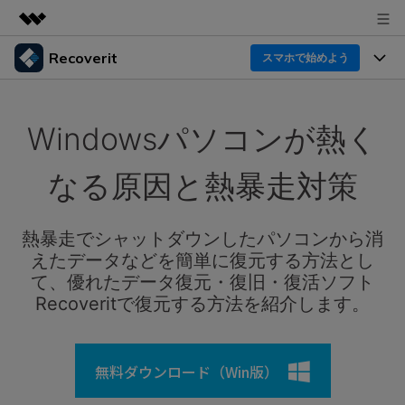
Recoverit
製品
スマホで始めよう
AIGCサービス
製品
法人・教育・パートナー
ユーティリティ
Windowsパソコンが熱く
概要
機能一覧
企業情報
ソリューション
Recoverit for Windows
AI
なる原因と熱暴走対策
ドライブから復元
プラン＆価格
Windowsデータ復元ならRecoverit！確実な復元技術と
データ復元事例
安心のサポート
削除されたメディアを復元
熱暴走でシャットダウンしたパソコンから消
データ復元
サポート
Recoveritとは
スマホで始めよう
えたデータなどを簡単に復元する方法とし
独自の復元ソリューション
新着
外付けデバイス復元
て、優れたデータ復元・復旧・復活ソフト
データ復元の専門家
操作ガイド
Recoveritで復元する方法を紹介します。
ドキュメントを復元
パソコン復元
カスタマーストーリー
Recoverit for Mac
AI
ログイン
データ損失のシナリオ
その他の復元
Macの大切なデータを制限なく完全復元
人気内容
無料ダウンロード（Win版）
スマホで始めよう