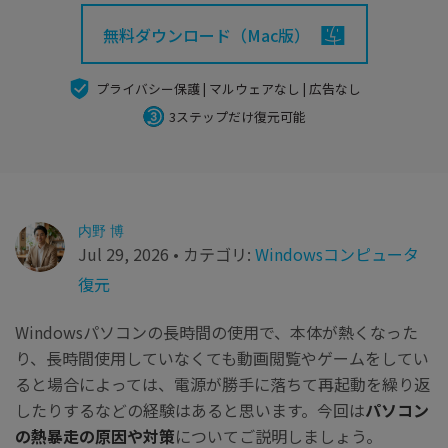
search
Recoveritをよりよく活用
すべての機能を確認
詳しくは
無料ダウンロード（Mac版）
スマホで始めよう
プライバシー保護 | マルウェアなし | 広告なし
Recoverit 無料版
3ステップだけ復元可能
消えたデータ/ 誤削除したデータも完全無料で復元
スマホで始めよう
内野 博
Jul 29, 2026 • カテゴリ:
Windowsコンピュータ
関連製品（データ修復/ バックアップ）
復元
Repairit - データ修復
UBackit - データバックアップ
Windowsパソコンの長時間の使用で、本体が熱くなった
り、長時間使用していなくても動画閲覧やゲームをしてい
ると場合によっては、電源が勝手に落ちて再起動を繰り返
したりするなどの経験はあると思います。今回は
パソコン
の熱暴走の原因や対策
についてご説明しましょう。