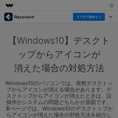
Recoverit
製品
スマホで始めよう
AIGCサービス
製品
法人・教育・パートナー
ユーティリティ
【Windows10】デスクト
概要
機能一覧
企業情報
ソリューション
Recoverit for Windows
AI
ップからアイコンが
ドライブから復元
プラン＆価格
Windowsデータ復元ならRecoverit！確実な復元技術と
データ復元事例
安心のサポート
消えた場合の対処方法
削除されたメディアを復元
データ復元
サポート
Recoveritとは
スマホで始めよう
独自の復元ソリューション
新着
外付けデバイス復元
Windows10のパソコンでは、突然デスクトッ
データ復元の専門家
操作ガイド
プからアイコンが消える場合があります。デ
ドキュメントを復元
パソコン復元
カスタマーストーリー
スクトップからアイコンが消えたときは、誤
Recoverit for Mac
AI
ログイン
操作かシステムの問題どちらかが原因です。
データ損失のシナリオ
その他の復元
Macの大切なデータを制限なく完全復元
人気内容
本ページでは、Windows10のデスクトップか
らアイコンが消えた場合の対処方法を紹介し
スマホで始めよう