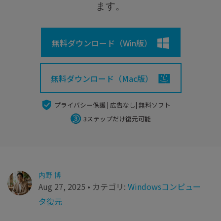
search
Recoveritをよりよく活用
すべての機能を確認
ます。
詳しくは
スマホで始めよう
無料ダウンロード（Win版）
Recoverit 無料版
消えたデータ/ 誤削除したデータも完全無料で復元
無料ダウンロード（Mac版）
スマホで始めよう
プライバシー保護 | 広告なし| 無料ソフト
3ステップだけ復元可能
関連製品（データ修復/ バックアップ）
Repairit - データ修復
UBackit - データバックアップ
内野 博
Aug 27, 2025 • カテゴリ:
Windowsコンピュー
タ復元