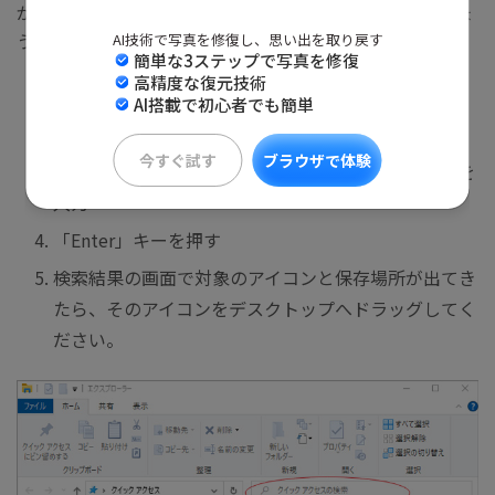
があるので、以下の方法でアイコン名を検索してみましょ
う。
AI技術で写真を修復し、思い出を取り戻す
簡単な3ステップで写真を修復
高精度な復元技術
エクスプローラーを起動
AI搭載で初心者でも簡単
ウィンドウの左側で「デスクトップ」を左クリック
今すぐ試す
ブラウザで体験
ウィンドウの右上にある検索バーでアイコンの名前を
入力
「Enter」キーを押す
検索結果の画面で対象のアイコンと保存場所が出てき
たら、そのアイコンをデスクトップへドラッグしてく
ださい。