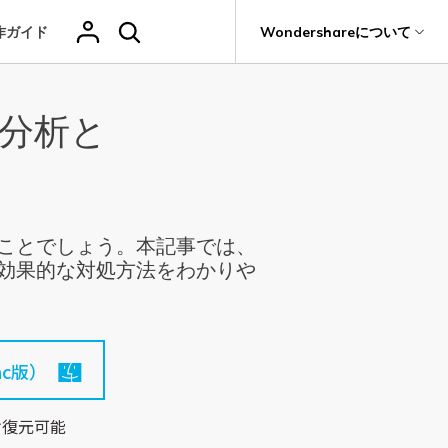
作ガイド
サポート
Wondershareについて
ィリティ
会社情報
因分析と
その他の復元
復元・バックアップ
データ復元・転送
法人様向けお問い合わせ窓口
削除されたメデ
Recoveritをよりよく活用
独自の復元ソリューション
関連製品（データ修復/ バックアップ）
ィアを復元
it
Dr.Fone
新着
元
Ranking
Wondershareについて
ータも完全無料で復元
元ソフト
操作ガイド
Repairit - データ修復
Hot
Recoverit
写真復元
動画復元
ドローンデータ
サポートセンター
GoProデータ復
Recoveritの操作手順（画像付き）
t
無料復元
UBackit - データバックアップ
真・ファイル修復ソフト
復元
元
人気
えることでしょう。本記事では、
ファイル
ヘルプセンター
w
e
レビュー・評価
する効果的な対処方法をわかりや
フォン管理ソフト
復元
音声ファ
カメラデータ復
ゲームデータ復
データ復元ソフト
いつでも相談可能、安心のサポート体制
（メール・電話・チャット）
イル復元
元
元
Trans
データをバックアップ
のデータ転送ソフト
fe
c版）
全を守るアプリ
ドキュメントを
データ損失のシナリオ
復元
け復元可能
Windowsシス
削除ファイルの