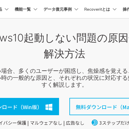
品
法人・教育・パートナー
機能一覧
データ復元事例
企業情報
Recoveritとは
操
プラン＆価格
ョン
ユーテ
会社概要
dows10起動しない問題の原
創業者メッセージ
イス復元
パソコン復元
ューション
PDF編集
作図＆製図
動画編集＆変換
データ
トーリー
人気内容
Recoverit for Mac
Recoverit 無料版
AI
採用情報
t
PDFelement
EdrawMind
Filmora
Recover
復元
Windowsコンピュータ復
解決方法
Macの大切なデータを制限なく完全復元
消えたデータ/ 誤削除したデ
PDF編集ソフト
データ復
データ復元ストーリー
2025世界バックアップデー
お問い合わせ
EdrawMax
UniConverter
を取り戻し、特別な瞬間をよみがえらせ
データを脅威から守ろう
PDFelement Cloud
Repairi
Macデータ復元
電子署名とクラウドサービス
動画・写
起動しない場合、多くのユーザーが困惑し、焦燥感を覚
Recoveritブランドブック
Ne
HiPDF
Dr.Fon
・復旧
パソコン起動しない復元
起動しない時の一般的な原因と、それぞれの状況に対応
データ復元ストーリー
PDF編集オンラインツール
スマート
業界をリードする、安全で信頼性の高い
すく解説します。
を失ったシニアたちが、
Mobile
パソコン復元
感動の物語
スマホ間
FamiSa
ーリーを読む >>
ロード（Win版）
無料ダウンロード（Ma
子供の安
詳しくは
イバシー保護 | マルウェアなし | 広告なし
3ステップだ