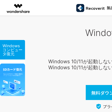
製品
製
Recoverit
AIGCサービス
概要
ソリューシ
Win
データ復元
外付けデバ
動画編集＆変換
作図＆製図
PDF ソリ
法人向け
ドライブから復元
データ復元の専門家
カスタマース
Recoverit for Windows
AI
Filmora
EdrawMax
PDFelemen
ゴミ箱復元
学生・教員向け
SDカード
Windowsデータ復元ならRecoverit！確実な復元技術と安心のサポート
Windows
動画編集ソフト
ベクタードローソフト
メモリーカード復元
信頼できるSDカード復元ソフト
カメラマンの
コンピュー
代理店募集
99%以上の復旧率を誇るSDカードデータ復元ソフ
失った写真や動画
UniConverter
EdrawMind
タ復元
ファイル復元
USB復元
動画変換ソフト
マインドマップソフト
ハードディスク復元
ト
る方法
Windows 10/11が
パートナープログ
DVD Memory
メール復元
ラム
HDD復元
Windows 10/11が
Macで使える最良のデータ復元ソフト
シニアたちの
DVD作成ソフト
USBデータ復元
3ステップで、Macシステムからあらゆるデータを
大切な写真や動画
DemoCreator
ビデオ復元/修復
カメラ復元
復元
思い出を取り戻す
画面録画ソフト
パーティション復元
Media.io
専門業者でも利用されているHDD復
すべてのスト
無料ダウン
AI動画・画像・音楽ジェネレーター
ごみ箱復元
元ソフト
SelfyzAI
HDD/USB/SSD対応 復元事例からわかる真実
AI動画・画像編集アプリ
Linuxデータ復元
プラ