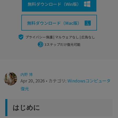
search
Recoveritをよりよく活用
すべての機能を確認
無料ダウンロード（Win版）
詳しくは
スマホで始めよう
無料ダウンロード（Mac版）
Recoverit 無料版
消えたデータ/ 誤削除したデータも完全無料で復元
プライバシー保護 | マルウェアなし | 広告なし
スマホで始めよう
3ステップだけ復元可能
関連製品（データ修復/ バックアップ）
内野 博
Repairit - データ修復
Apr 20, 2026 • カテゴリ:
Windowsコンピュータ
UBackit - データバックアップ
復元
はじめに