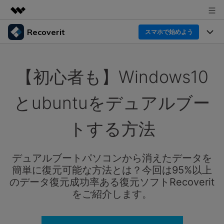
Recoverit
製品
スマホで始めよう
AIGCサービス
製品
法人・教育・パートナー
ユーティリティ
【初心者も】Windows10
概要
機能一覧
企業情報
ソリューション
Recoverit for Windows
AI
とubuntuをデュアルブー
ドライブから復元
プラン＆価格
Windowsデータ復元ならRecoverit！確実な復元技術と
データ復元事例
安心のサポート
トする方法
削除されたメディアを復元
データ復元
サポート
Recoveritとは
スマホで始めよう
独自の復元ソリューション
新着
外付けデバイス復元
デュアルブートパソコンから消えたデータを
データ復元の専門家
操作ガイド
簡単に復元可能な方法とは？今回は95%以上
ドキュメントを復元
パソコン復元
カスタマーストーリー
のデータ復元成功率ある復元ソフトRecoverit
Recoverit for Mac
AI
ログイン
をご紹介します。
データ損失のシナリオ
その他の復元
Macの大切なデータを制限なく完全復元
人気内容
スマホで始めよう