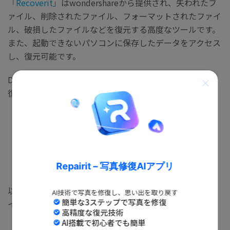
「Recoverit」
はwondershareから提供され、失われたフ
ァイル、削除されたファイル、フォーマットされたファイ
ル、破損したファイルなどを復元する高度なツールです。
また、起動できないパソコンに保存したデータをアクセス
し、復元可能です。
DHCPの不具合によるデータ紛失を予防ため、この万能な
復元ソフト
「Recoverit」
のご利用をおすすめです。
無料ダウンロード
無料ダウンロード
Repairit – 写真修復AIアプリ
以下は、
「Recoverit」
でパソコンから削除したWinファ
AI技術で写真を修復し、思い出を取り戻す
簡単な3ステップで写真を修復
イルを復元する手順です。
高精度な復元技術
AI搭載で初心者でも簡単