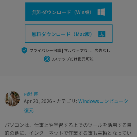
search
Recoveritをよりよく活用
すべての機能を確認
詳しくは
無料ダウンロード（Win版）
スマホで始めよう
Recoverit 無料版
無料ダウンロード（Mac版）
消えたデータ/ 誤削除したデータも完全無料で復元
プライバシー保護 | マルウェアなし | 広告なし
スマホで始めよう
3ステップだけ復元可能
関連製品（データ修復/ バックアップ）
Repairit - データ修復
内野 博
UBackit - データバックアップ
Apr 20, 2026 • カテゴリ:
Windowsコンピュータ
復元
パソコンは、仕事上や学習する上でのツールを活用する目
的の他に、インターネットで作業する事も主軸となってい