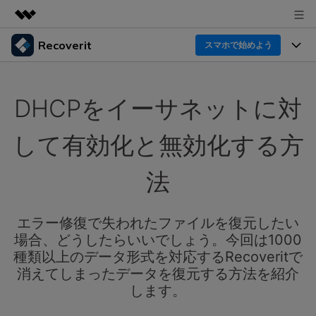
Recoverit
製品
スマホで始めよう
AIGCサービス
製品
法人・教育・パートナー
ユーティリティ
DHCPをイーサネットに対
概要
機能一覧
企業情報
ソリューション
Recoverit for Windows
AI
して有効化と無効化する方
ドライブから復元
プラン＆価格
Windowsデータ復元ならRecoverit！確実な復元技術と
データ復元事例
安心のサポート
法
削除されたメディアを復元
データ復元
サポート
Recoveritとは
スマホで始めよう
独自の復元ソリューション
新着
外付けデバイス復元
エラー修復で失われたファイルを復元したい
データ復元の専門家
操作ガイド
場合、どうしたらいいでしょう。今回は1000
ドキュメントを復元
パソコン復元
カスタマーストーリー
種類以上のデータ形式を対応するRecoveritで
Recoverit for Mac
AI
ログイン
消えてしまったデータを復元する方法を紹介
データ損失のシナリオ
その他の復元
Macの大切なデータを制限なく完全復元
人気内容
します。
スマホで始めよう