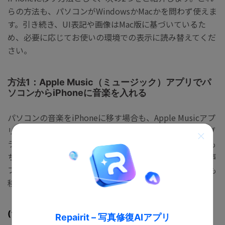
らの方法も、パソコンがWindowsかMacかを問わず使えま
す。引き続き、UI表記や画像はMac版に基づいているた
め、必要に応じてお使いの環境での表示に読み替えてくだ
さい。
方法1：Apple Music（ミュージック）アプリでパ
ソコンからiPhoneに音楽を入れる
パソコンの音楽をiPhoneに移す場合も、Apple Musicアプ
リが活躍します。サブスクリプションサービスからライブ
ラリに追加したり、iTunes Storeで購入したりした曲はも
ちろん、外部のウェブサイト等からダウンロードした音声
ファイルや、パソコン上で作成・編集した音声ファイルも
移行可能です。
(1) パソコンの音楽ファイルをApple Musicに追加する
Repairit – 写真修復AIアプリ