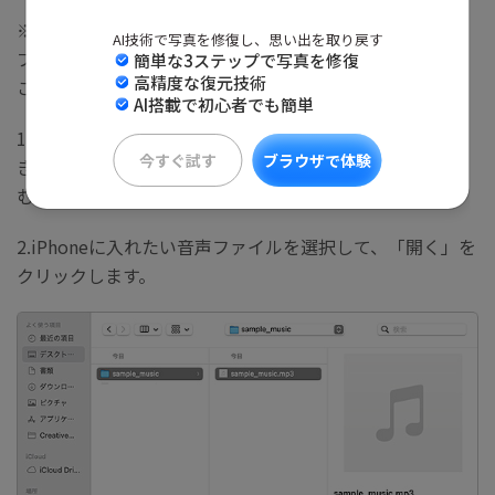
※Apple Musicのサブスクリプションサービス上で「ライ
AI技術で写真を修復し、思い出を取り戻す
ブラリに追加」した曲や、iTunesで購入した曲の場合は、
簡単な3ステップで写真を修復
高精度な復元技術
この手順は不要です。(2) に進んでください。
AI搭載で初心者でも簡単
1.パソコン上でApple Music（ミュージック）アプリを開
今すぐ試す
ブラウザで体験
き、左上のメニューバーから「ファイル」、「読み込
む...」の順に選択します。
2.iPhoneに入れたい音声ファイルを選択して、「開く」を
クリックします。