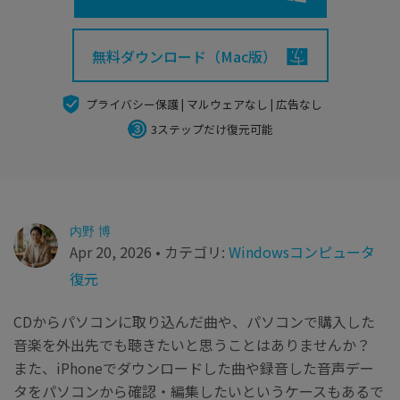
search
Recoveritをよりよく活用
すべての機能を確認
詳しくは
無料ダウンロード（Mac版）
スマホで始めよう
Recoverit 無料版
プライバシー保護 | マルウェアなし | 広告なし
消えたデータ/ 誤削除したデータも完全無料で復元
3ステップだけ復元可能
スマホで始めよう
内野 博
関連製品（データ修復/ バックアップ）
Apr 20, 2026 • カテゴリ:
Windowsコンピュータ
Repairit - データ修復
復元
UBackit - データバックアップ
CDからパソコンに取り込んだ曲や、パソコンで購入した
音楽を外出先でも聴きたいと思うことはありませんか？
また、iPhoneでダウンロードした曲や録音した音声デー
タをパソコンから確認・編集したいというケースもあるで