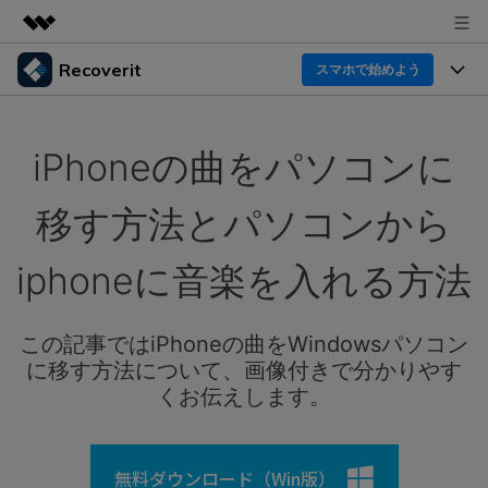
Recoverit
製品
スマホで始めよう
AIGCサービス
製品
法人・教育・パートナー
ユーティリティ
iPhoneの曲をパソコンに
概要
機能一覧
企業情報
ソリューション
Recoverit for Windows
AI
移す方法とパソコンから
ドライブから復元
プラン＆価格
Windowsデータ復元ならRecoverit！確実な復元技術と
データ復元事例
安心のサポート
iphoneに音楽を入れる方法
削除されたメディアを復元
データ復元
サポート
Recoveritとは
スマホで始めよう
独自の復元ソリューション
新着
外付けデバイス復元
この記事ではiPhoneの曲をWindowsパソコン
データ復元の専門家
操作ガイド
に移す方法について、画像付きで分かりやす
ドキュメントを復元
パソコン復元
カスタマーストーリー
くお伝えします。
Recoverit for Mac
AI
ログイン
データ損失のシナリオ
その他の復元
Macの大切なデータを制限なく完全復元
人気内容
無料ダウンロード（Win版）
スマホで始めよう