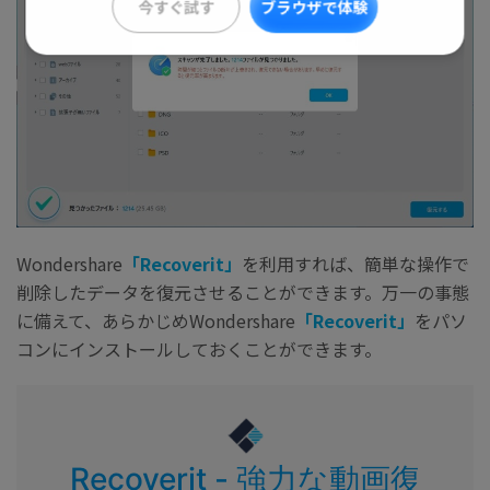
今すぐ試す
ブラウザで体験
Wondershare
「Recoverit」
を利用すれば、簡単な操作で
削除したデータを復元させることができます。万一の事態
に備えて、あらかじめWondershare
「Recoverit」
をパソ
コンにインストールしておくことができます。
Recoverit - 強力な動画復