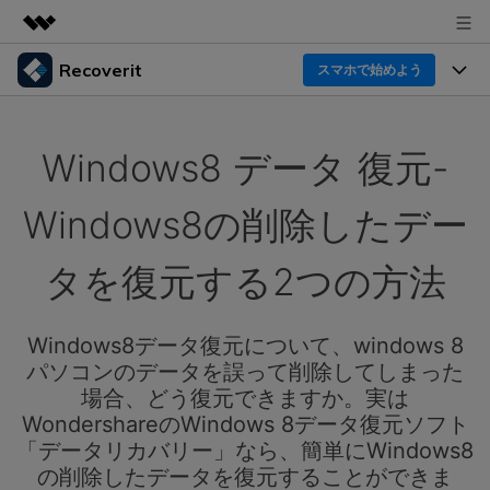
Recoverit
製品
スマホで始めよう
AIGCサービス
製品
法人・教育・パートナー
ユーティリティ
Windows8 データ 復元-
概要
機能一覧
企業情報
ソリューション
Recoverit for Windows
AI
Windows8の削除したデー
ドライブから復元
プラン＆価格
Windowsデータ復元ならRecoverit！確実な復元技術と
データ復元事例
安心のサポート
タを復元する2つの方法
削除されたメディアを復元
データ復元
サポート
Recoveritとは
スマホで始めよう
独自の復元ソリューション
新着
外付けデバイス復元
Windows8データ復元について、windows 8
データ復元の専門家
操作ガイド
パソコンのデータを誤って削除してしまった
ドキュメントを復元
パソコン復元
カスタマーストーリー
場合、どう復元できますか。実は
Recoverit for Mac
AI
ログイン
WondershareのWindows 8データ復元ソフト
データ損失のシナリオ
その他の復元
Macの大切なデータを制限なく完全復元
人気内容
「データリカバリー」なら、簡単にWindows8
の削除したデータを復元することができま
スマホで始めよう