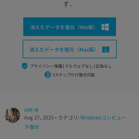
search
Recoveritをよりよく活用
すべての機能を確認
す。
詳しくは
スマホで始めよう
消えたデータを復元（Win版）
Recoverit 無料版
消えたデータ/ 誤削除したデータも完全無料で復元
消えたデータを復元（Mac版）
スマホで始めよう
プライバシー保護 | マルウェアなし | 広告なし
3ステップだけ復元可能
関連製品（データ修復/ バックアップ）
Repairit - データ修復
UBackit - データバックアップ
内野 博
Aug 27, 2025 • カテゴリ:
Windowsコンピュー
タ復元