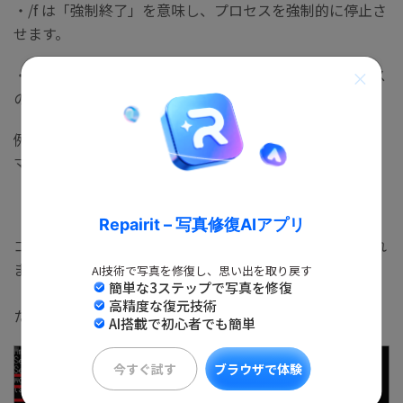
・/f は「強制終了」を意味し、プロセスを強制的に停止さ
せます。
・/im は「イメージ名」を意味し、終了させたいプロセス
の名前を指定します。
例えば、wordpad.exe を強制終了させたい場合、次のコ
マンドを入力します。
「taskkill /f /im wordpad.exe」
Repairit – 写真修復AIアプリ
コマンドを実行すると、指定したプロセスが強制終了され
ます。そして、成功した場合、コマンドプロンプトには
AI技術で写真を修復し、思い出を取り戻す
簡単な3ステップで写真を修復
「成功: プロセス ”wordpad.exe” は強制終了されまし
高精度な復元技術
た。」というメッセージが表示されます。
AI搭載で初心者でも簡単
今すぐ試す
ブラウザで体験