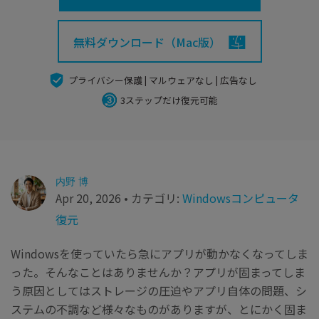
search
Recoveritをよりよく活用
すべての機能を確認
詳しくは
無料ダウンロード（Mac版）
スマホで始めよう
Recoverit 無料版
プライバシー保護 | マルウェアなし | 広告なし
消えたデータ/ 誤削除したデータも完全無料で復元
3ステップだけ復元可能
スマホで始めよう
内野 博
関連製品（データ修復/ バックアップ）
Apr 20, 2026 • カテゴリ:
Windowsコンピュータ
Repairit - データ修復
復元
UBackit - データバックアップ
Windowsを使っていたら急にアプリが動かなくなってしま
った。そんなことはありませんか？アプリが固まってしま
う原因としてはストレージの圧迫やアプリ自体の問題、シ
ステムの不調など様々なものがありますが、とにかく固ま