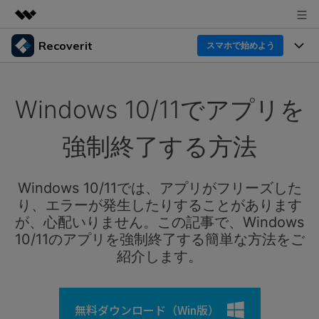
Recoverit
製品
スマホで始めよう
AIGCサービス
製品
法人・教育・パートナー
ユーティリティ
Windows 10/11でアプリを
概要
機能一覧
企業情報
ソリューション
Recoverit for Windows
AI
強制終了する方法
ドライブから復元
プラン＆価格
Windowsデータ復元ならRecoverit！確実な復元技術と
データ復元事例
安心のサポート
削除されたメディアを復元
Windows 10/11では、アプリがフリーズした
データ復元
サポート
Recoveritとは
スマホで始めよう
り、エラーが発生したりすることがあります
独自の復元ソリューション
新着
外付けデバイス復元
が、心配いりません。この記事で、Windows
データ復元の専門家
操作ガイド
10/11のアプリを強制終了する簡単な方法をご
ドキュメントを復元
パソコン復元
紹介します。
カスタマーストーリー
Recoverit for Mac
AI
ログイン
データ損失のシナリオ
その他の復元
Macの大切なデータを制限なく完全復元
人気内容
無料ダウンロード（Win版）
スマホで始めよう