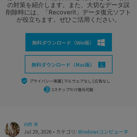
search
Recoveritをよりよく活用
すべての機能を確認
の対策を紹介します。また、大切なデータ誤
詳しくは
削除時には、「Recoverit」データ復元ソフト
が役立ちます。ぜひご活用ください。
スマホで始めよう
Recoverit 無料版
消えたデータ/ 誤削除したデータも完全無料で復元
無料ダウンロード（Win版）
スマホで始めよう
無料ダウンロード（Mac版）
関連製品（データ修復/ バックアップ）
プライバシー保護 | マルウェアなし | 広告なし
3ステップだけ復元可能
Repairit - データ修復
UBackit - データバックアップ
内野 博
Jul 29, 2026 • カテゴリ:
Windowsコンピュータ