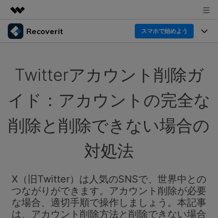
Recoverit
製品
スマホで始めよう
AIGCサービス
製品
法人・教育・パートナー
ユーティリティ
Twitterアカウント削除ガ
概要
機能一覧
企業情報
ソリューション
Recoverit for Windows
AI
イド：アカウントの完全な
ドライブから復元
プラン＆価格
Windowsデータ復元ならRecoverit！確実な復元技術と
データ復元事例
安心のサポート
削除と削除できない場合の
削除されたメディアを復元
データ復元
サポート
Recoveritとは
スマホで始めよう
対処法
独自の復元ソリューション
新着
外付けデバイス復元
データ復元の専門家
操作ガイド
ドキュメントを復元
パソコン復元
カスタマーストーリー
X（旧Twitter）は人気のSNSで、世界中との
Recoverit for Mac
AI
ログイン
つながりができます。アカウント削除が必要
データ損失のシナリオ
その他の復元
Macの大切なデータを制限なく完全復元
人気内容
な場合、適切手順で操作しましょう。本記事
は、アカウント削除方法と削除できない場合
スマホで始めよう