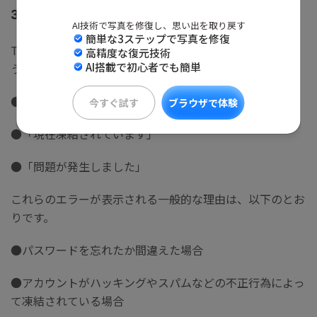
3.1 アカウントが削除できない一般的な理由
AI技術で写真を修復し、思い出を取り戻す
簡単な3ステップで写真を修復
Twitterアカウントを削除しようとしたときに、以下のよ
高精度な復元技術
AI搭載で初心者でも簡単
うなエラーが表示されることがあります。
●「パスワードが正しくありません」
今すぐ試す
ブラウザで体験
●「現在凍結されています」
●「問題が発生しました」
これらのエラーが表示される一般的な理由は、以下のとお
りです。
●パスワードを忘れたか間違えた場合
●アカウントがハッキングやスパムなどの不正行為によっ
て凍結されている場合