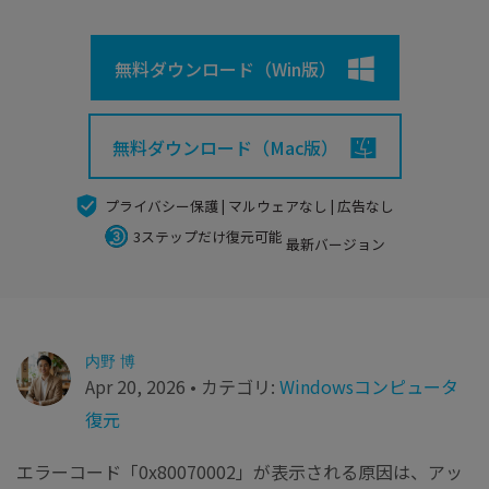
search
Recoveritをよりよく活用
すべての機能を確認
詳しくは
無料ダウンロード（Win版）
スマホで始めよう
Recoverit 無料版
消えたデータ/ 誤削除したデータも完全無料で復元
無料ダウンロード（Mac版）
スマホで始めよう
プライバシー保護 | マルウェアなし | 広告なし
3ステップだけ復元可能
最新バージョン
関連製品（データ修復/ バックアップ）
Repairit - データ修復
UBackit - データバックアップ
内野 博
Apr 20, 2026 • カテゴリ:
Windowsコンピュータ
復元
エラーコード「0x80070002」が表示される原因は、アッ