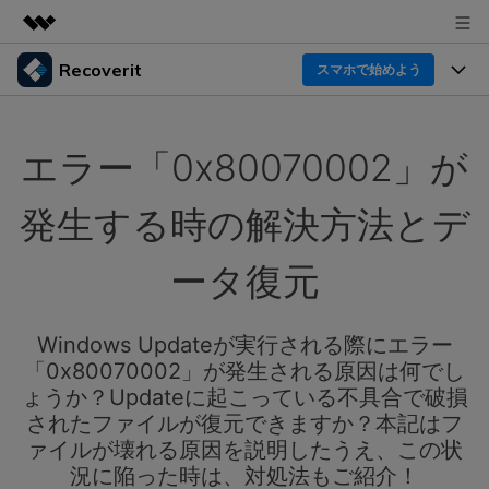
Recoverit
製品
スマホで始めよう
AIGCサービス
製品
法人・教育・パートナー
ユーティリティ
エラー「0x80070002」が
概要
機能一覧
企業情報
ソリューション
Recoverit for Windows
AI
発生する時の解決方法とデ
ドライブから復元
プラン＆価格
Windowsデータ復元ならRecoverit！確実な復元技術と
データ復元事例
安心のサポート
ータ復元
削除されたメディアを復元
データ復元
サポート
Recoveritとは
スマホで始めよう
独自の復元ソリューション
新着
外付けデバイス復元
Windows Updateが実行される際にエラー
データ復元の専門家
操作ガイド
「0x80070002」が発生される原因は何でし
ドキュメントを復元
パソコン復元
カスタマーストーリー
ょうか？Updateに起こっている不具合で破損
Recoverit for Mac
AI
ログイン
されたファイルが復元できますか？本記はフ
データ損失のシナリオ
その他の復元
Macの大切なデータを制限なく完全復元
人気内容
ァイルが壊れる原因を説明したうえ、この状
況に陥った時は、対処法もご紹介！
スマホで始めよう