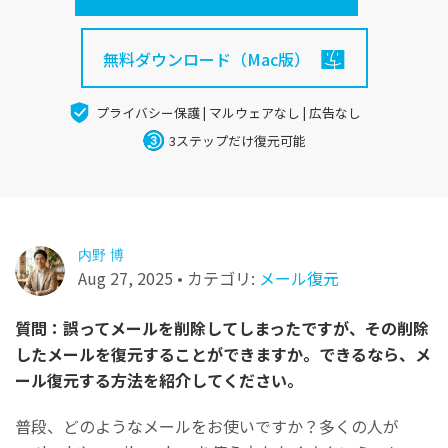
search
Recoveritをよりよく活用
すべての機能を確認
詳しくは
無料ダウンロード（Mac版）
スマホで始めよう
Recoverit 無料版
プライバシー保護 | マルウェアなし | 広告なし
消えたデータ/ 誤削除したデータも完全無料で復元
3ステップだけ復元可能
スマホで始めよう
内野 博
関連製品（データ修復/ バックアップ）
Aug 27, 2025 • カテゴリ:
メール復元
Repairit - データ修復
UBackit - データバックアップ
質問：誤ってメールを削除してしまったですが、その削除
したメールを復元することができますか。できるなら、メ
ール復元する方法を紹介してください。
普段、どのようなメールをお使いですか？多くの人が