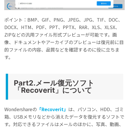
AI技術で写真を修復し、思い出を取り戻す
簡単な3ステップで写真を修復
高精度な復元技術
ポイント：BMP、GIF、PNG、JPEG、JPG、TIF、DOC、
AI搭載で初心者でも簡単
DOCX、HTM、PDF、PPT、PPTX、RAR、XLS、XLSX、
ZIPなどの汎用ファイル形式プレビューが可能です。画
今すぐ試す
ブラウザで体験
像、ドキュメントやアーカイブのプレビューは復元前に目
的ファイルの内容、品質などを確認するのに役に立ちま
す。
Part2.メール復元ソフト
「Recoverit」について
Wondershareの
「Recoverit」
は、パソコン、HDD、ゴミ
箱、USBメモリなどから消えたデータを復元するソフトで
す。対応できるファイルはメールのほかに、写真、動画、