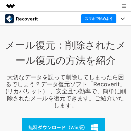
Recoverit
製品
スマホで始めよう
AIGCサービス
製品
法人・教育・パートナー
ユーティリティ
メール復元：削除されたメ
概要
機能一覧
企業情報
ソリューション
Recoverit for Windows
AI
ール復元の方法を紹介
ドライブから復元
プラン＆価格
Windowsデータ復元ならRecoverit！確実な復元技術と
データ復元事例
安心のサポート
削除されたメディアを復元
大切なデータを誤って削除してしまったら困
データ復元
サポート
Recoveritとは
スマホで始めよう
るでしょう？データ復元ソフト「Recoverit」
独自の復元ソリューション
新着
外付けデバイス復元
(リカバリット） 、安全且つ効率で、簡単に削
データ復元の専門家
操作ガイド
除されたメールを復元できます。ご紹介いた
ドキュメントを復元
パソコン復元
します。
カスタマーストーリー
Recoverit for Mac
AI
ログイン
データ損失のシナリオ
その他の復元
Macの大切なデータを制限なく完全復元
人気内容
無料ダウンロード（Win版）
スマホで始めよう