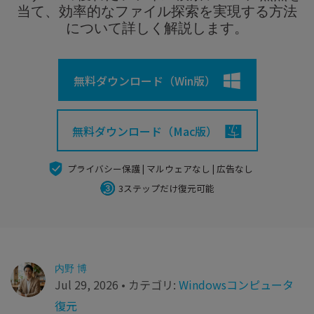
search
Recoveritをよりよく活用
すべての機能を確認
当て、効率的なファイル探索を実現する方法
詳しくは
について詳しく解説します。
スマホで始めよう
Recoverit 無料版
無料ダウンロード（Win版）
消えたデータ/ 誤削除したデータも完全無料で復元
スマホで始めよう
無料ダウンロード（Mac版）
プライバシー保護 | マルウェアなし | 広告なし
関連製品（データ修復/ バックアップ）
3ステップだけ復元可能
Repairit - データ修復
UBackit - データバックアップ
内野 博
Jul 29, 2026 • カテゴリ:
Windowsコンピュータ
復元