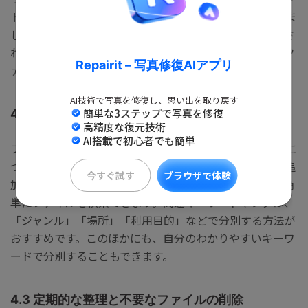
トをカテゴリ別に整理し、明確なフォルダ構造を作成しま
しょう。これにより、検索したときに見つけやすく表示さ
れます。普段からファイルを保存する機会の多い方は、フ
Repairit – 写真修復AIアプリ
ァイルの整理やフォルダ管理を意識してみましょう。
AI技術で写真を修復し、思い出を取り戻す
簡単な3ステップで写真を修復
4.2 キーワードやタグの活用
高精度な復元技術
AI搭載で初心者でも簡単
ファイルには適切なキーワードやタグを付ける習慣を身に
つけましょう。ファイルに関連するキーワードやタグを追
今すぐ試す
ブラウザで体験
加することで、Everythingやエクスプローラーを使って簡
単にファイルを検索できます。関連キーワードやタグは、
「ジャンル」「場所」「利用目的」などで分別する方法が
おすすめです。このほかにも、自分のわかりやすいキーワ
ードで分別することもできます。
4.3 定期的な整理と不要なファイルの削除