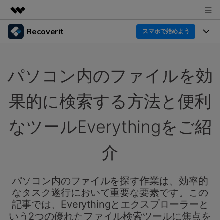
Recoverit
製品
スマホで始めよう
AIGCサービス
製品
法人・教育・パートナー
ユーティリティ
パソコン内のファイルを効
概要
機能一覧
企業情報
ソリューション
Recoverit for Windows
AI
果的に検索する方法と便利
ドライブから復元
プラン＆価格
Windowsデータ復元ならRecoverit！確実な復元技術と
データ復元事例
安心のサポート
なツールEverythingをご紹
削除されたメディアを復元
データ復元
サポート
Recoveritとは
スマホで始めよう
介
独自の復元ソリューション
新着
外付けデバイス復元
データ復元の専門家
操作ガイド
ドキュメントを復元
パソコン復元
カスタマーストーリー
パソコン内のファイルを探す作業は、効率的
Recoverit for Mac
AI
ログイン
なタスク遂行において重要な要素です。この
データ損失のシナリオ
その他の復元
Macの大切なデータを制限なく完全復元
人気内容
記事では、Everythingとエクスプローラーと
いう2つの優れたファイル検索ツールに焦点を
スマホで始めよう