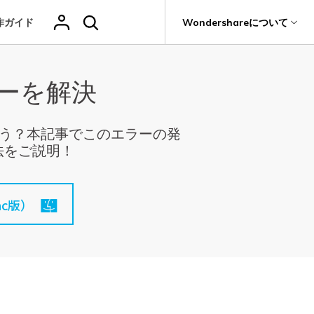
作ガイド
サポート
Wondershareについて
ィリティ
会社情報
ラーを解決
その他の復元
復元・バックアップ
データ復元・転送
法人様向けお問い合わせ窓口
削除されたメデ
Recoveritをよりよく活用
独自の復元ソリューション
関連製品（データ修復/ バックアップ）
ィアを復元
it
Dr.Fone
新着
元
Ranking
Wondershareについて
ータも完全無料で復元
元ソフト
操作ガイド
Repairit - データ修復
Hot
よう？本記事でこのエラーの発
Recoverit
写真復元
動画復元
ドローンデータ
サポートセンター
GoProデータ復
Recoveritの操作手順（画像付き）
法をご説明！
t
無料復元
UBackit - データバックアップ
真・ファイル修復ソフト
復元
元
人気
ファイル
ヘルプセンター
w
e
レビュー・評価
フォン管理ソフト
復元
音声ファ
カメラデータ復
ゲームデータ復
データ復元ソフト
いつでも相談可能、安心のサポート体制
c版）
（メール・電話・チャット）
イル復元
元
元
Trans
データをバックアップ
のデータ転送ソフト
fe
全を守るアプリ
ドキュメントを
データ損失のシナリオ
復元
Windowsシス
削除ファイルの