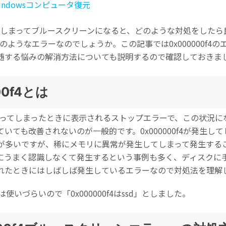
indowsコンピュータ復元
発生してしまってブルースクリーンになると、どのような対処をした
Wondershare製品一覧
4はどのようなエラーなのでしょうか。この記事では0x000000f
随する悩みの解消方法についても説明するので確認しておきま
00f4とは
ーンになってしまったときに表示されるストップエラーで、この状況
いても改善されないのが一般的です。0x000000f4が発生し
が多いですが、稀にメモリに異常が発生してしまって発生する
すべての機能を確認
えたときにうまく認識しなくて発生するという事例も多く、ディス
れたときにはしばしば発生しているエラーなので対処法を理解
までは使いづらいので「0x000000f4はssd」としました。