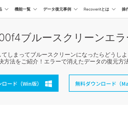
品
法人・教育・パートナー
機能一覧
データ復元事例
企業情報
Recoveritとは
操
プラン＆価格
ョン
ユーテ
会社概要
0000f4ブルースクリーンエ
創業者メッセージ
イス復元
パソコン復元
ューション
PDF編集
作図＆製図
動画編集＆変換
データ
トーリー
人気内容
Recoverit for Mac
Recoverit 無料版
AI
採用情報
t
PDFelement
EdrawMind
Filmora
Recover
復元
Windowsコンピュータ復
Macの大切なデータを制限なく完全復元
消えたデータ/ 誤削除したデ
PDF編集ソフト
データ復
データ復元ストーリー
2025世界バックアップデー
が発生してしまってブルースクリーンになったらどうし
お問い合わせ
EdrawMax
UniConverter
を取り戻し、特別な瞬間をよみがえらせ
データを脅威から守ろう
決方法をご紹介！エラーで消えたデータの復元方
PDFelement Cloud
Repairi
Macデータ復元
電子署名とクラウドサービス
動画・写
Recoveritブランドブック
Ne
HiPDF
Dr.Fon
・復旧
パソコン起動しない復元
データ復元ストーリー
PDF編集オンラインツール
スマート
業界をリードする、安全で信頼性の高い
ロード（Win版）
無料ダウンロード（Ma
を失ったシニアたちが、
Mobile
パソコン復元
感動の物語
スマホ間
FamiSa
ーリーを読む >>
子供の安
詳しくは