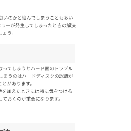
Excel
Word復元
テムの復元
復元
復元
PowerPoint
フォーマットデ
初期化後のデー
ら良いのかと悩んでしまうことも多い
ZIPフ
復元
ータの復元
タ復元
4のエラーが発生してしまったときの解決
ァイル
しょう。
復元
PDF復元
ディスク損傷の
RAWディスク
復元
の復元
メール
復元
になってしまうとハード面のトラブル
てしまうのはハードディスクの認識が
ことがあります。
クに手を加えたときには特に気をつける
しておくのが重要になります。