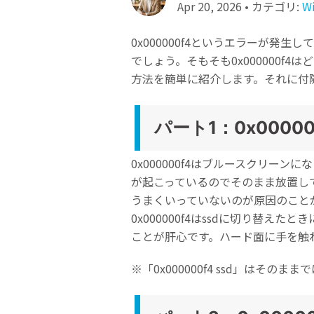
ToMoviee AI
Apr 20, 2026 • カテゴリ:
W
オールインワンAI生成プラットフォーム
NASデータ復元
0x000000f4というエラーが
ゴミ箱から復元
でしょう。そもそも0x000000f
方法を簡単に紹介します。それに付
パート1：0x0000
0x000000f4はブルースクリ
が起こっているのでそのまま放置して
うまくいっていないのが原因のこと
0x000000f4はssdに切り替
ことが肝心です。ハード面に手を触
※「0x000000f4 ssd」はそのま