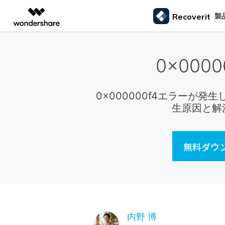
製品
製
Recoverit
AIGCサービス
概要
ソリューシ
0x00
データ復元
外付けデバ
動画編集＆変換
作図＆製図
PDF ソリ
法人向け
ドライブから復元
データ復元の専門家
カスタマース
Recoverit for Windows
AI
Filmora
EdrawMax
PDFelemen
ゴミ箱復元
学生・教員向け
SDカード
Windowsデータ復元ならRecoverit！確実な復元技術と安心のサポート
動画編集ソフト
ベクタードローソフト
メモリーカード復元
信頼できるSDカード復元ソフト
カメラマンの
0x000000f4エラー
代理店募集
99%以上の復旧率を誇るSDカードデータ復元ソフ
失った写真や動画
生原因と解
UniConverter
EdrawMind
ファイル復元
USB復元
動画変換ソフト
マインドマップソフト
ハードディスク復元
ト
る方法
パートナープログ
DVD Memory
メール復元
ラム
HDD復元
Macで使える最良のデータ復元ソフト
シニアたちの
DVD作成ソフト
USBデータ復元
無料ダウン
3ステップで、Macシステムからあらゆるデータを
大切な写真や動画
DemoCreator
ビデオ復元/修復
カメラ復元
復元
思い出を取り戻す
画面録画ソフト
パーティション復元
Media.io
専門業者でも利用されているHDD復
すべてのスト
AI動画・画像・音楽ジェネレーター
ごみ箱復元
元ソフト
SelfyzAI
HDD/USB/SSD対応 復元事例からわかる真実
AI動画・画像編集アプリ
Linuxデータ復元
内野 博