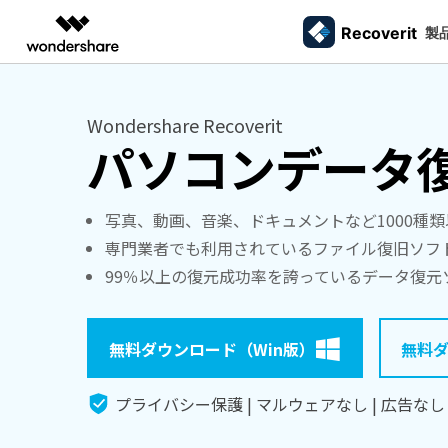
Recoverit
製品
製
AIGCサービス
概要
ソリューシ
Wondershare Recoverit
データ復元
外付けデバ
動画編集＆変換
作図＆製図
PDF ソリ
法人向け
ドライブから復元
データ復元の専門家
カスタマース
パソコンデータ
Recoverit for Windows
AI
Filmora
EdrawMax
PDFelemen
ゴミ箱復元
学生・教員向け
SDカード
Windowsデータ復元ならRecoverit！確実な復元技術と安心のサポート
動画編集ソフト
ベクタードローソフト
メモリーカード復元
信頼できるSDカード復元ソフト
カメラマンの
代理店募集
99%以上の復旧率を誇るSDカードデータ復元ソフ
失った写真や動画
UniConverter
EdrawMind
ファイル復元
USB復元
写真、動画、音楽、ドキュメントなど1000種
動画変換ソフト
マインドマップソフト
ハードディスク復元
ト
る方法
専門業者でも利用されているファイル復旧ソフ
パートナープログ
DVD Memory
メール復元
ラム
HDD復元
99％以上の復元成功率を誇っているデータ復元
Macで使える最良のデータ復元ソフト
シニアたちの
DVD作成ソフト
USBデータ復元
3ステップで、Macシステムからあらゆるデータを
大切な写真や動画
DemoCreator
ビデオ復元/修復
カメラ復元
復元
思い出を取り戻す
画面録画ソフト
パーティション復元
無料ダウンロード（Win版）
無料ダ
Media.io
専門業者でも利用されているHDD復
すべてのスト
AI動画・画像・音楽ジェネレーター
ごみ箱復元
元ソフト
プライバシー保護 | マルウェアなし | 広告なし
SelfyzAI
HDD/USB/SSD対応 復元事例からわかる真実
AI動画・画像編集アプリ
Linuxデータ復元