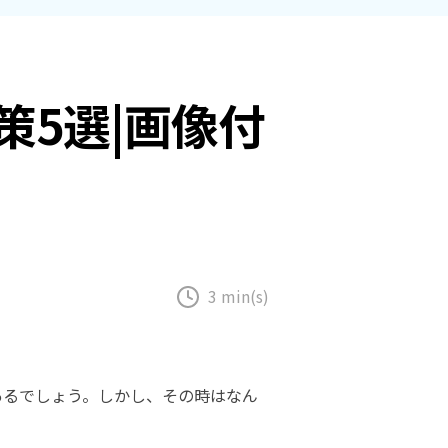
Excel
Word復元
テムの復元
復元
復元
PowerPoint
フォーマットデ
初期化後のデー
ZIPフ
復元
ータの復元
タ復元
ァイル
5選|画像付
復元
PDF復元
ディスク損傷の
RAWディスク
復元
の復元
メール
復元
3 min(s)
あるでしょう。しかし、その時はなん