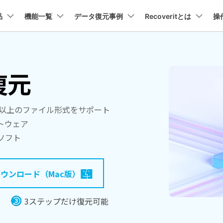
プラン＆価格
品
法人・教育・パートナー
機能一覧
データ復元事例
企業情報
Recoveritとは
操
ョン
ユーテ
会社概要
創業者メッセージ
イス復元
パソコン復元
ューション
PDF編集
作図＆製図
動画編集＆変換
データ
トーリー
人気内容
復元
Recoverit for Mac
Recoverit 無料版
AI
採用情報
t
PDFelement
EdrawMind
Filmora
Recover
復元
Windowsコンピュータ復
Macの大切なデータを制限なく完全復元
消えたデータ/ 誤削除したデ
PDF編集ソフト
データ復
データ復元ストーリー
2025世界バックアップデー
お問い合わせ
EdrawMax
UniConverter
を取り戻し、特別な瞬間をよみがえらせ
データを脅威から守ろう
PDFelement Cloud
Repairi
Macデータ復元
類以上のファイル形式をサポート
電子署名とクラウドサービス
動画・写
トウェア
Recoveritブランドブック
Ne
HiPDF
Dr.Fone
・復旧
パソコン起動しない復元
ソフト
データ復元ストーリー
PDF編集オンラインツール
スマート
業界をリードする、安全で信頼性の高い
を失ったシニアたちが、
Mobile
パソコン復元
感動の物語
スマホ間
ウンロード（Mac版）
FamiSa
ーリーを読む >>
子供の安
3ステップだけ復元可能
詳しくは