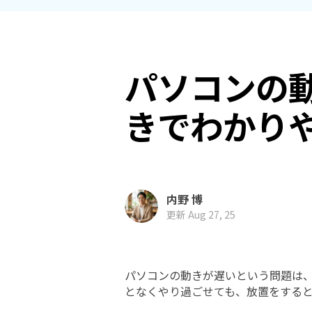
ToMoviee AI
オールインワンAI生成プラットフォーム
NASデータ復元
ゴミ箱から復元
パソコンの動
きでわかり
内野 博
更新 Aug 27, 25
パソコンの動きが遅いという問題は
となくやり過ごせても、放置をする