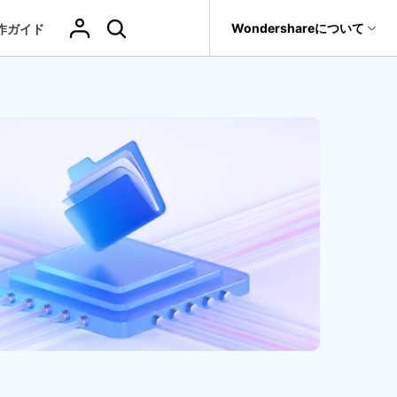
サポート
Wondershareについて
作ガイド
ィリティ
会社情報
その他の復元
復元・バックアップ
データ復元・転送
法人様向けお問い合わせ窓口
削除されたメデ
Recoveritをよりよく活用
独自の復元ソリューション
関連製品（データ修復/ バックアップ）
ィアを復元
it
Dr.Fone
新着
元
Ranking
Wondershareについて
ータも完全無料で復元
元ソフト
操作ガイド
Repairit - データ修復
Hot
Recoverit
写真復元
動画復元
ドローンデータ
サポートセンター
GoProデータ復
Recoveritの操作手順（画像付き）
t
無料復元
UBackit - データバックアップ
真・ファイル修復ソフト
復元
元
人気
ファイル
ヘルプセンター
w
レビュー・評価
フォン管理ソフト
復元
音声ファ
カメラデータ復
ゲームデータ復
データ復元ソフト
いつでも相談可能、安心のサポート体制
（メール・電話・チャット）
イル復元
元
元
Trans
データをバックアップ
のデータ転送ソフト
fe
全を守るアプリ
ドキュメントを
データ損失のシナリオ
復元
Windowsシス
削除ファイルの