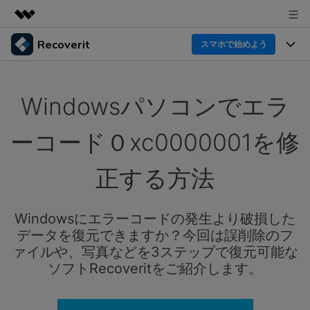
Recoverit
製品
スマホで始めよう
AIGCサービス
製品
法人・教育・パートナー
ユーティリティ
Windowsパソコンでエラ
概要
機能一覧
企業情報
ソリューション
Recoverit for Windows
AI
ーコード０xc0000001を修
ドライブから復元
プラン＆価格
Windowsデータ復元ならRecoverit！確実な復元技術と
データ復元事例
安心のサポート
正する方法
削除されたメディアを復元
データ復元
サポート
Recoveritとは
スマホで始めよう
独自の復元ソリューション
新着
外付けデバイス復元
Windowsにエラーコードの発生より破損した
データ復元の専門家
操作ガイド
データを復元できますか？今回は誤削除のフ
ドキュメントを復元
パソコン復元
カスタマーストーリー
ァイルや、写真などを3ステップで復元可能な
Recoverit for Mac
AI
ログイン
ソフトRecoveritをご紹介します。
データ損失のシナリオ
その他の復元
Macの大切なデータを制限なく完全復元
人気内容
スマホで始めよう