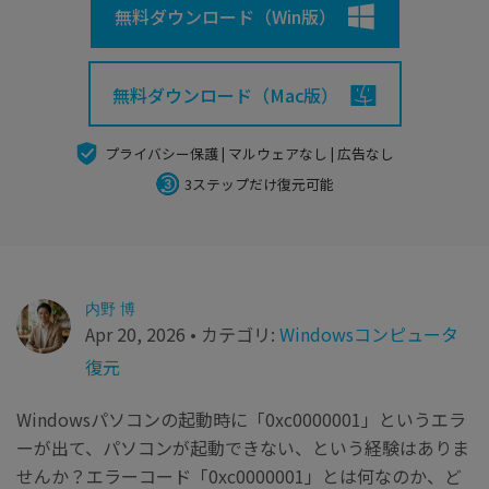
search
Recoveritをよりよく活用
すべての機能を確認
無料ダウンロード（Win版）
詳しくは
スマホで始めよう
無料ダウンロード（Mac版）
Recoverit 無料版
消えたデータ/ 誤削除したデータも完全無料で復元
プライバシー保護 | マルウェアなし | 広告なし
スマホで始めよう
3ステップだけ復元可能
関連製品（データ修復/ バックアップ）
内野 博
Repairit - データ修復
Apr 20, 2026 • カテゴリ:
Windowsコンピュータ
UBackit - データバックアップ
復元
Windowsパソコンの起動時に「0xc0000001」というエラ
ーが出て、パソコンが起動できない、という経験はありま
せんか？エラーコード「0xc0000001」とは何なのか、ど