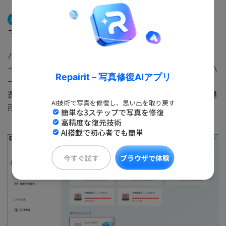
ステップ1
まず「Recoverit」を起動して、削除してしま
ったデータの元保存場所を選択します。
パソコンで「Recoverit」を起動してから、削除したファ
イルの元場所を選択します。ここでは、「HDD」タブでハ
Repairit – 写真修復AIアプリ
ードディスクを選択するか、[場所]タブでデスクトップを
選択してください。「開始」をクリックして、選択した場
AI技術で写真を修復し、思い出を取り戻す
所をスキャンし始めます。
簡単な3ステップで写真を修復
高精度な復元技術
AI搭載で初心者でも簡単
今すぐ試す
ブラウザで体験