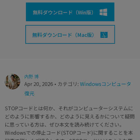
search
Recoveritをよりよく活用
すべての機能を確認
詳しくは
無料ダウンロード（Win版）
スマホで始めよう
Recoverit 無料版
無料ダウンロード（Mac版）
消えたデータ/ 誤削除したデータも完全無料で復元
スマホで始めよう
内野 博
関連製品（データ修復/ バックアップ）
Apr 20, 2026 • カテゴリ:
Windowsコンピュータ
復元
Repairit - データ修復
UBackit - データバックアップ
STOPコードとは何か、それがコンピューターシステムに
どのように影響するか、どのように見えるかについて疑問
に思っている方は、ぜひ本文を読み続けてください。
Windowsでの停止コード(STOPコード)に関することを本