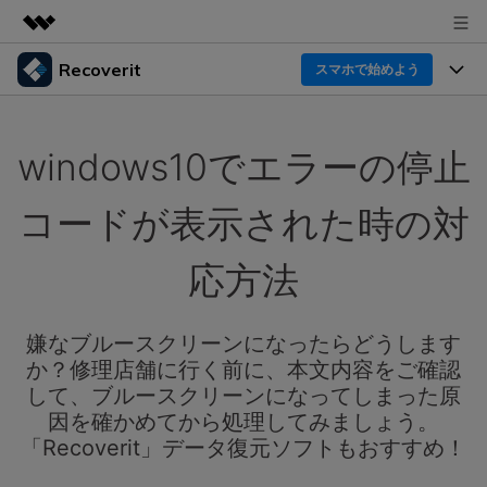
Recoverit
製品
スマホで始めよう
AIGCサービス
製品
法人・教育・パートナー
ユーティリティ
windows10でエラーの停止
概要
機能一覧
企業情報
ソリューション
Recoverit for Windows
AI
コードが表示された時の対
ドライブから復元
プラン＆価格
Windowsデータ復元ならRecoverit！確実な復元技術と
データ復元事例
安心のサポート
応方法
削除されたメディアを復元
データ復元
サポート
Recoveritとは
スマホで始めよう
独自の復元ソリューション
新着
外付けデバイス復元
嫌なブルースクリーンになったらどうします
データ復元の専門家
操作ガイド
か？修理店舗に行く前に、本文内容をご確認
ドキュメントを復元
パソコン復元
カスタマーストーリー
して、ブルースクリーンになってしまった原
Recoverit for Mac
AI
ログイン
因を確かめてから処理してみましょう。
データ損失のシナリオ
その他の復元
Macの大切なデータを制限なく完全復元
人気内容
「Recoverit」データ復元ソフトもおすすめ！
スマホで始めよう