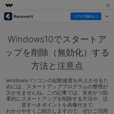
Recoverit
製品
スマホで始めよう
AIGCサービス
製品
法人・教育・パートナー
ユーティリティ
Windows10でスタートア
概要
機能一覧
企業情報
ソリューション
Recoverit for Windows
AI
ップを削除（無効化）する
ドライブから復元
プラン＆価格
Windowsデータ復元ならRecoverit！確実な復元技術と
データ復元事例
安心のサポート
方法と注意点
削除されたメディアを復元
データ復元
サポート
Recoveritとは
スマホで始めよう
独自の復元ソリューション
新着
外付けデバイス復元
windowsパソコンの起動速度を向上させるた
データ復元の専門家
操作ガイド
めには、スタートアッププログラムの整理が
ドキュメントを復元
パソコン復元
カスタマーストーリー
欠かせませんね。この記事では、安全かつ効
Recoverit for Mac
AI
ログイン
果的にスタートアップを削除する方法や、注
データ損失のシナリオ
その他の復元
Macの大切なデータを制限なく完全復元
人気内容
意すべきポイントを画像付きで
わかりやすくご紹介しますので、ぜひご活用
スマホで始めよう