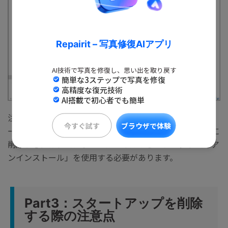
Repairit – 写真修復AIアプリ
AI技術で写真を修復し、思い出を取り戻す
簡単な3ステップで写真を修復
高精度な復元技術
AI搭載で初心者でも簡単
注意: この操作はショートカットのみを削除し、アプリケ
今すぐ試す
ブラウザで体験
ーション自体は削除しません。アプリケーションを完全に
削除するには、コントロールパネルから「プログラムのア
ンインストール」を使用する必要があります。
Part3：スタートアップを削除
する際の注意点