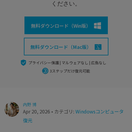
search
Recoveritをよりよく活用
すべての機能を確認
ください。
詳しくは
スマホで始めよう
無料ダウンロード（Win版）
Recoverit 無料版
消えたデータ/ 誤削除したデータも完全無料で復元
無料ダウンロード（Mac版）
スマホで始めよう
プライバシー保護 | マルウェアなし | 広告なし
3ステップだけ復元可能
関連製品（データ修復/ バックアップ）
Repairit - データ修復
UBackit - データバックアップ
内野 博
Apr 20, 2026 • カテゴリ:
Windowsコンピュータ
復元