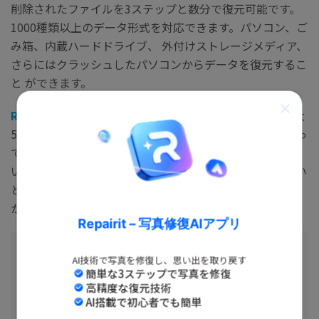
削除されたファイルを3ステップと数分で復元可能です。
1000種類以上のデータ形式を対応できます。パソコン、ご
み箱、内蔵ハードドライブ、 外付けストレージメディア、
さらにはクラッシュしたパソコンからデータを復元するこ
と ができます。
Recoverit無料版
は、復元したい対象のデータ容量が最大
500MBで利用することができます。無料版でお試しになっ
てみて、便利な機能を数台のパソコンでも利用してみた
い、復元するデータやファイル等の容量を無制限にしたい
と思われたら、製品版をご購入されてはいかがでしょう
か？
Repairit – 写真修復AIアプリ
AI技術で写真を修復し、思い出を取り戻す
簡単な3ステップで写真を修復
Recoverit Free - 無料デー
高精度な復元技術
AI搭載で初心者でも簡単
タ復元ソフト