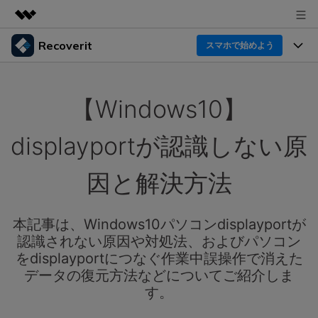
Recoverit
製品
スマホで始めよう
AIGCサービス
製品
法人・教育・パートナー
ユーティリティ
【Windows10】
概要
機能一覧
企業情報
ソリューション
Recoverit for Windows
AI
displayportが認識しない原
ドライブから復元
プラン＆価格
Windowsデータ復元ならRecoverit！確実な復元技術と
データ復元事例
安心のサポート
因と解決方法
削除されたメディアを復元
データ復元
サポート
Recoveritとは
スマホで始めよう
独自の復元ソリューション
新着
外付けデバイス復元
本記事は、Windows10パソコンdisplayportが
データ復元の専門家
操作ガイド
認識されない原因や対処法、およびパソコン
ドキュメントを復元
パソコン復元
カスタマーストーリー
をdisplayportにつなぐ作業中誤操作で消えた
Recoverit for Mac
AI
ログイン
データの復元方法などについてご紹介しま
データ損失のシナリオ
その他の復元
Macの大切なデータを制限なく完全復元
人気内容
す。
スマホで始めよう