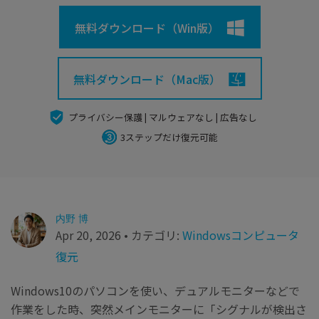
search
Recoveritをよりよく活用
すべての機能を確認
詳しくは
無料ダウンロード（Win版）
スマホで始めよう
Recoverit 無料版
無料ダウンロード（Mac版）
消えたデータ/ 誤削除したデータも完全無料で復元
プライバシー保護 | マルウェアなし | 広告なし
スマホで始めよう
3ステップだけ復元可能
関連製品（データ修復/ バックアップ）
Repairit - データ修復
内野 博
UBackit - データバックアップ
Apr 20, 2026 • カテゴリ:
Windowsコンピュータ
復元
Windows10のパソコンを使い、デュアルモニターなどで
作業をした時、突然メインモニターに「シグナルが検出さ