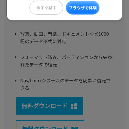
今すぐ試す
ブラウザで体験
PC、HDD、ゴミ箱、SDカード、USBメモリ
から削除したデータを復元
写真、動画、音楽、ドキュメントなど1000
種のデータ形式に対応
フォーマット済み、パーティションから失わ
れたデータの復元
Nas/Linuxシステムのデータを簡単に復元で
きる
無料ダウンロード
無料ダウンロード