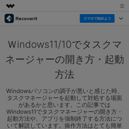
Recoverit
製品
スマホで始めよう
AIGCサービス
製品
法人・教育・パートナー
ユーティリティ
Ｗindows11/10でタスクマ
概要
機能一覧
企業情報
ソリューション
Recoverit for Windows
AI
ネージャーの開き方・起動
ドライブから復元
プラン＆価格
Windowsデータ復元ならRecoverit！確実な復元技術と
データ復元事例
安心のサポート
方法
削除されたメディアを復元
データ復元
サポート
Recoveritとは
スマホで始めよう
独自の復元ソリューション
新着
外付けデバイス復元
Windowsパソコンの調子が悪いと感じた時、
データ復元の専門家
操作ガイド
タスクマネージャーを起動して対処する場面
ドキュメントを復元
パソコン復元
カスタマーストーリー
があるかと思います。この記事では
Recoverit for Mac
AI
ログイン
Windows11でタスクマネージャーの開き方・
データ損失のシナリオ
その他の復元
Macの大切なデータを制限なく完全復元
人気内容
起動方法や、アプリを強制終了する方法につ
いて解説しています。操作方法はとても簡単
スマホで始めよう