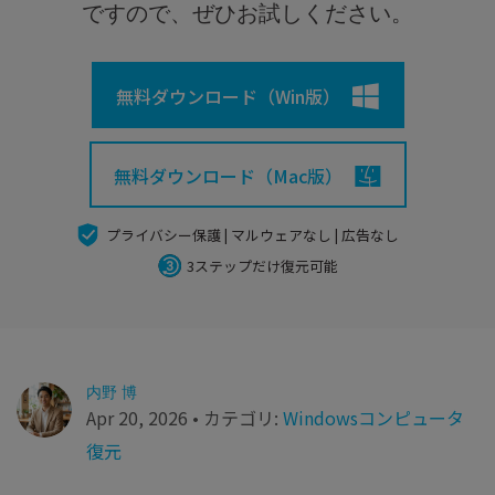
search
Recoveritをよりよく活用
すべての機能を確認
ですので、ぜひお試しください。
詳しくは
スマホで始めよう
無料ダウンロード（Win版）
Recoverit 無料版
消えたデータ/ 誤削除したデータも完全無料で復元
無料ダウンロード（Mac版）
スマホで始めよう
プライバシー保護 | マルウェアなし | 広告なし
3ステップだけ復元可能
関連製品（データ修復/ バックアップ）
Repairit - データ修復
UBackit - データバックアップ
内野 博
Apr 20, 2026 • カテゴリ:
Windowsコンピュータ
復元