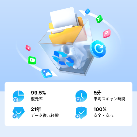
search
Recoveritをよりよく活用
すべての機能を確認
詳しくは
スマホで始めよう
Recoverit 無料版
消えたデータ/ 誤削除したデータも完全無料で復元
スマホで始めよう
関連製品（データ修復/ バックアップ）
Repairit - データ修復
99.5%
5分
復元率
平均スキャン時間
UBackit - データバックアップ
21年
100%
データ復元経験
安全・安心