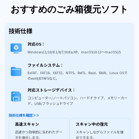
おすすめのごみ箱復元ソフト
技術仕様
対応OS：
Windows11/10/8.1/8/7/Vista/XP、macOS10.13～macOS15
ファイルシステム：
ExFAT、FAT16、FAT32、NTFS、ReFS、Raid、RAW、Linux OSで
のext4/BTRFSなど。
対応ストレージデバイス：
コンピューター/ノートパソコン、ハードドライブ、メモリーカー
ド、USB/フラッシュドライブ
技術仕様を確認＞＞
高速スキャン
スキャン中の復元
迅速かつ効率的に失われたデー
スキャンしながらファイルを復
タを復元します。
元できます。