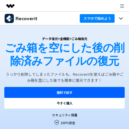
Recoverit
製品
スマホで始めよう
AIGCサービス
製品
法人・教育・パートナー
ユーティリティ
データ復元
>
全機能
>
ごみ箱復元
ごみ箱を空にした後の削
概要
機能一覧
企業情報
ソリューション
Recoverit for Windows
AI
除済みファイルの復元
ドライブから復元
プラン＆価格
Windowsデータ復元ならRecoverit！確実な復元技術と
データ復元事例
安心のサポート
削除されたメディアを復元
うっかり削除してしまったファイルも、Recoveritを使えばごみ箱やご
データ復元
サポート
Recoveritとは
スマホで始めよう
み箱を空にした後でも簡単に復元できます！
独自の復元ソリューション
新着
外付けデバイス復元
データ復元の専門家
操作ガイド
無料で試す
ドキュメントを復元
パソコン復元
今すぐ購入
カスタマーストーリー
Recoverit for Mac
AI
ログイン
データ損失のシナリオ
セキュリティ保護
その他の復元
Macの大切なデータを制限なく完全復元
人気内容
100％安全
スマホで始めよう