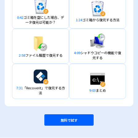
0:42
ゴミ箱を空にした場合、デ
1:24
ゴミ箱から復元する方法
ータ復元は可能か？
4:09
シャドウコピーの機能で復
2:58
ファイル履歴で復元する
元する
7:31
「Recoverit」で復元する方
9:03
まとめ
法
無料で試す