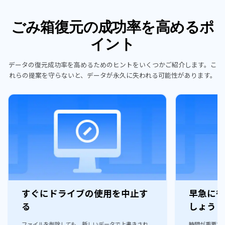
ごみ箱復元の成功率を高めるポ
イント
データの復元成功率を高めるためのヒントをいくつかご紹介します。こ
れらの提案を守らないと、データが永久に失われる可能性があります。
すぐにドライブの使用を中止す
早急に復
る
しょう
ファイルを削除しても、新しいデータで上書きされ
時間が重要で