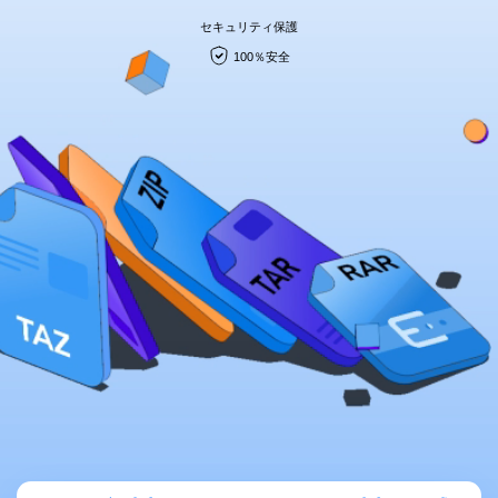
search
Recoveritをよりよく活用
すべての機能を確認
詳しくは
セキュリティ保護
100％安全
スマホで始めよう
Recoverit 無料版
消えたデータ/ 誤削除したデータも完全無料で復元
スマホで始めよう
関連製品（データ修復/ バックアップ）
Repairit - データ修復
UBackit - データバックアップ