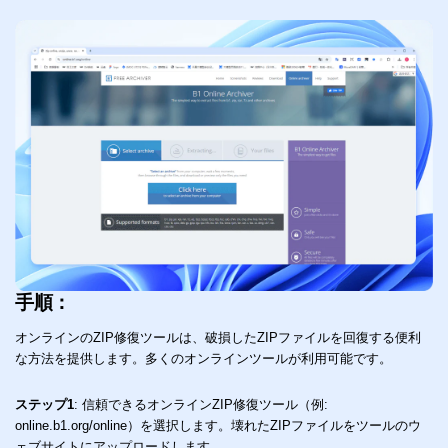
手順：
オンラインのZIP修復ツールは、破損したZIPファイルを回復する便利
く
お
な方法を提供します。多くのオンラインツールが利用可能です。
時
合
い
ステップ1
:
信頼できるオンラインZIP修復ツール（例:
online.b1.org/online）を選択します。壊れたZIPファイルをツールのウ
す
ス
ェブサイトにアップロードします。