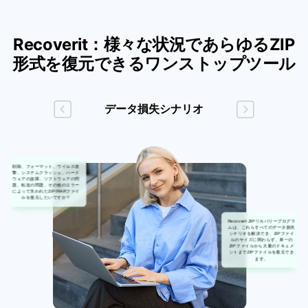
Recoverit：様々な状況であらゆるZIP
形式を復元できるワンストップツール
データ損失シナリオ
削除、フォーマット、ウイルス攻
撃、システムクラッシュ、ハード
ウェアの故障、ソフトウェアの問
題、転送の問題、その他のエラー
によって失われたZIP/RARファイ
ルを復元したいですか？
Recoverit ZIPリカバリープログラ
ムは、これらすべてのデータ損失
シナリオを解決でき、ZIPファイ
ルのサイズに関わらず、単一の
ZIPファイルから大量のドキュメ
ントまでZIPファイルを復元でき
ます。