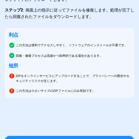
プ
ステップ2
:
画面上の指示に従ってファイルを修復します。処理が完了し
たら回復されたファイルをダウンロードします。
ス
ク
後
く
ァ
利点
この方法は便利でアクセスしやすく、ソフトウェアのインストールが不要です。
回復・修復プロセスは迅速かつ効率的である場合があります。
短所
ZIPをオンラインサービスにアップロードすることで、プライバシーへの懸念やセ
キュリティリスクが生じます。
この方法は小さいサイズのZIPファイルにのみ有効です。