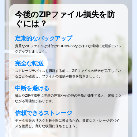
復の
今後のZIPファイル損失を防
ぐには？
定期的なバックアップ
ルなどを使う
貴重なZIPファイルは外付けHDDやUSBなど様々な場所に定期的にバッ
クアップしましょう。
です。その
eritは
完全な転送
ます
ストレージデバイスを切断する前に、ZIPファイルの転送が完了してい
ることを確認し、ファイルの破損や損傷を防ぎましょう。
復元に特化し
ます。
ZIP
中断を避ける
抽出やZIP作成中に突然の停電やその他の中断が発生すると、破損につ
元する便利
ながる可能性があります。
が不要で
信頼できるストレージ
データ損失のリスクを最小限に抑えるため、良質なストレージデバイ
ています
破
スを使用し、良好な状態に保ちましょう。