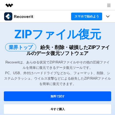
Recoverit
製品
スマホで始めよう
AIGCサービス
製品
法人・教育・パートナー
ZIPファイル復元
ユーティリティ
概要
機能一覧
企業情報
業界トップ
紛失・削除・破損したZIPファイ
ソリューション
Recoverit for Windows
AI
ルのデータ復元ソフトウェア
ドライブから復元
プラン＆価格
Windowsデータ復元ならRecoverit！確実な復元技術と
データ復元事例
安心のサポート
Recoveritは、あらゆる状況でZIP/RARファイルやその他の圧縮ファイ
削除されたメディアを復元
データ復元
ルを簡単に復元できるデータ復元ツールです。
サポート
Recoveritとは
スマホで始めよう
PC、USB、外付けハードドライブなどから、フォーマット、削除、シ
独自の復元ソリューション
新着
ステムクラッシュ、ウイルス攻撃などによる紛失したZIP/RARファイル
外付けデバイス復元
データ復元の専門家
操作ガイド
を簡単に復元できます。
ドキュメントを復元
パソコン復元
カスタマーストーリー
Recoverit for Mac
AI
無料で試す
ログイン
データ損失のシナリオ
その他の復元
Macの大切なデータを制限なく完全復元
人気内容
今すぐ購入
スマホで始めよう