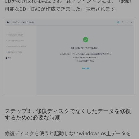
CDを抜き取れば完成です。 終了ウインドウには、「起動
可能なCD／DVDが作成できました」表示されます。
Repairit – 写真修復AIアプリ
AI技術で写真を修復し、思い出を取り戻す
簡単な3ステップで写真を修復
高精度な復元技術
AI搭載で初心者でも簡単
ステップ3．修復ディスクでなくしたデータを修復
今すぐ試す
ブラウザで体験
するための必要な時期
修復ディスクを使うと起動しないwindows os上データを