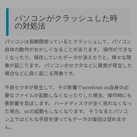
search
Recoveritをよりよく活用
すべての機能を確認
詳しくは
パソコンがクラッシュした時
スマホで始めよう
の対処法
Recoverit 無料版
消えたデータ/ 誤削除したデータも完全無料で復元
パソコンは長期間使っているとクラッシュして、パソコン
自体の動作がおかしくなることがあります。 操作ができな
スマホで始めよう
くなったり、保存していたデータが消えたりと、様々な現
象が起こります。 パソコンのセクタなどに異常が発生した
場合などに良く起こる現象です。
関連製品（データ修復/ バックアップ）
不良セクタが発生して、その影響でwindows os自身の必
Repairit - データ修復
要なファイルが起動しなくなったりした場合、操作時にも
UBackit - データバックアップ
悪影響を及ぼします。 ハードディスクが全く見れなくなっ
た場合、osの起動もしなくなります。 そうなるとパソコ
ン上ではどんな手段を使ってもデータの復旧は望めませ
ん。