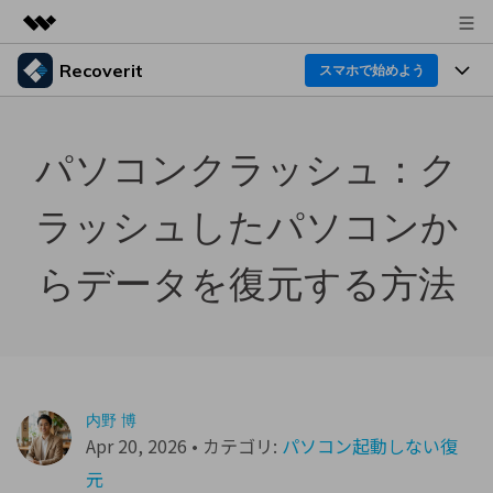
Recoverit
製品
スマホで始めよう
AIGCサービス
製品
法人・教育・パートナー
ユーティリティ
パソコンクラッシュ：ク
概要
機能一覧
企業情報
ソリューション
Recoverit for Windows
AI
ラッシュしたパソコンか
ドライブから復元
プラン＆価格
Windowsデータ復元ならRecoverit！確実な復元技術と
データ復元事例
安心のサポート
らデータを復元する方法
削除されたメディアを復元
データ復元
サポート
Recoveritとは
スマホで始めよう
独自の復元ソリューション
新着
外付けデバイス復元
データ復元の専門家
操作ガイド
ドキュメントを復元
パソコン復元
カスタマーストーリー
Recoverit for Mac
AI
ログイン
内野 博
データ損失のシナリオ
その他の復元
Apr 20, 2026 • カテゴリ:
パソコン起動しない復
Macの大切なデータを制限なく完全復元
人気内容
元
スマホで始めよう