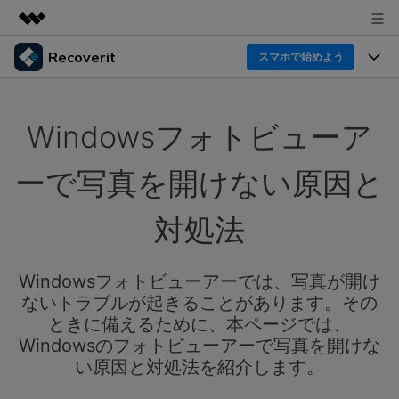
Recoverit
製品
スマホで始めよう
AIGCサービス
製品
法人・教育・パートナー
ユーティリティ
Windowsフォトビューア
概要
機能一覧
企業情報
ソリューション
Recoverit for Windows
AI
ーで写真を開けない原因と
ドライブから復元
プラン＆価格
Windowsデータ復元ならRecoverit！確実な復元技術と
データ復元事例
安心のサポート
対処法
削除されたメディアを復元
データ復元
サポート
Recoveritとは
スマホで始めよう
独自の復元ソリューション
新着
外付けデバイス復元
Windowsフォトビューアーでは、写真が開け
データ復元の専門家
操作ガイド
ないトラブルが起きることがあります。その
ドキュメントを復元
パソコン復元
カスタマーストーリー
ときに備えるために、本ページでは、
Recoverit for Mac
AI
ログイン
Windowsのフォトビューアーで写真を開けな
データ損失のシナリオ
その他の復元
Macの大切なデータを制限なく完全復元
人気内容
い原因と対処法を紹介します。
スマホで始めよう