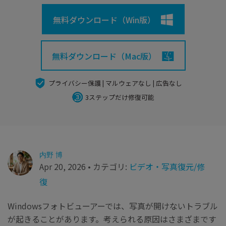
search
Recoveritをよりよく活用
すべての機能を確認
詳しくは
無料ダウンロード（Win版）
スマホで始めよう
Recoverit 無料版
無料ダウンロード（Mac版）
消えたデータ/ 誤削除したデータも完全無料で復元
プライバシー保護 | マルウェアなし | 広告なし
スマホで始めよう
3ステップだけ修復可能
関連製品（データ修復/ バックアップ）
Repairit - データ修復
内野 博
UBackit - データバックアップ
Apr 20, 2026 • カテゴリ:
ビデオ・写真復元/修
復
Windowsフォトビューアーでは、写真が開けないトラブル
が起きることがあります。考えられる原因はさまざまです