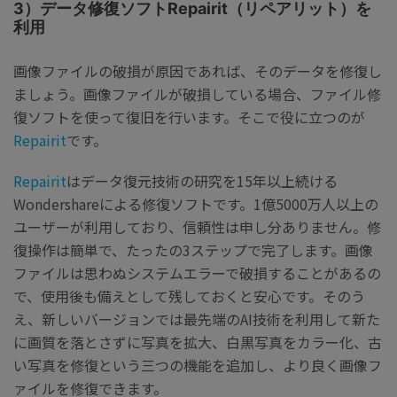
3）データ修復ソフトRepairit（リペアリット）を
利用
画像ファイルの破損が原因であれば、そのデータを修復し
ましょう。画像ファイルが破損している場合、ファイル修
復ソフトを使って復旧を行います。そこで役に立つのが
Repairit
です。
Repairit
はデータ復元技術の研究を15年以上続ける
Wondershareによる修復ソフトです。1億5000万人以上の
ユーザーが利用しており、信頼性は申し分ありません。修
復操作は簡単で、たったの3ステップで完了します。画像
ファイルは思わぬシステムエラーで破損することがあるの
で、使用後も備えとして残しておくと安心です。そのう
え、新しいバージョンでは最先端のAI技術を利用して新た
に画質を落とさずに写真を拡大、白黒写真をカラー化、古
い写真を修復という三つの機能を追加し、より良く画像フ
ァイルを修復できます。