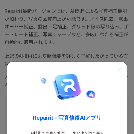
Repairit最新バージョンでは、AI技術による写真補正機能
が加わり、写真の品質向上が可能です。ノイズ除去、露出
オーバー補正、露出不足補正、グリッド線の写り込み、ポ
ートレート補正、写真シャープなど、多岐にわたる補正が
自動的に適用されます。
上記のAI技術により新機能を詳しく了解したがっている方
は
こちらへ
。
Wondershare Repairitは無料でダウンロードして試用す
ることは可能なので、ぜひ使ってみてください。
Repairit – 写真修復AIアプリ
Wondershare Repairit -
AI写真補正
AI技術で写真を修復し、思い出を取り戻す