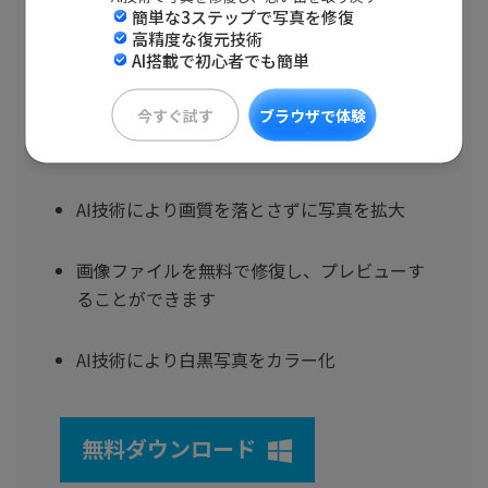
簡単な3ステップで写真を修復
簡単な3ステップ破損して再生できない画像
高精度な復元技術
ファイルを修復
AI搭載で初心者でも簡単
今すぐ試す
ブラウザで体験
JPEG、JPG、CR3、CR2、NEF、NRW、
RAF、DNGなど15種類以上の形式に対応
AI技術により画質を落とさずに写真を拡大
画像ファイルを無料で修復し、プレビューす
ることができます
AI技術により白黒写真をカラー化
無料ダウンロード