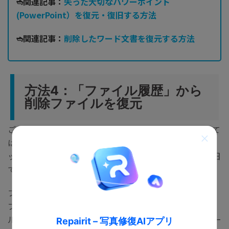
➬関連記事：
失った大切なパワーポイント
(PowerPoint）を復元・復旧する方法
➬関連記事：
削除したワード文書を復元する方法
方法4：「ファイル履歴」から
削除ファイルを復元
ごみ箱から復元することができない場合でも、あきらめて
はいけません。Windows10にはファイル履歴のバックア
ップ機能（要設定）があるため、ファイルの履歴から復旧
できないか試してみましょう。
ファイルの履歴から復元する場合、「設定>バックアッ
プ」または「コントロールパネル>ファイル履歴でファイ
ルを復元」から実行します。図のようにWindowsのスター
Repairit – 写真修復AIアプリ