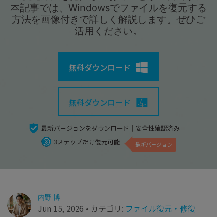
search
Recoveritをよりよく活用
すべての機能を確認
本記事では、Windowsでファイルを復元する
詳しくは
方法を画像付きで詳しく解説します。ぜひご
活用ください。
スマホで始めよう
Recoverit 無料版
消えたデータ/ 誤削除したデータも完全無料で復元
無料ダウンロード
スマホで始めよう
無料ダウンロード
関連製品（データ修復/ バックアップ）
最新バージョンをダウンロード｜安全性確認済み
3ステップだけ復元可能
Repairit - データ修復
最新バージョン
UBackit - データバックアップ
内野 博
Jun 15, 2026 • カテゴリ:
ファイル復元・修復