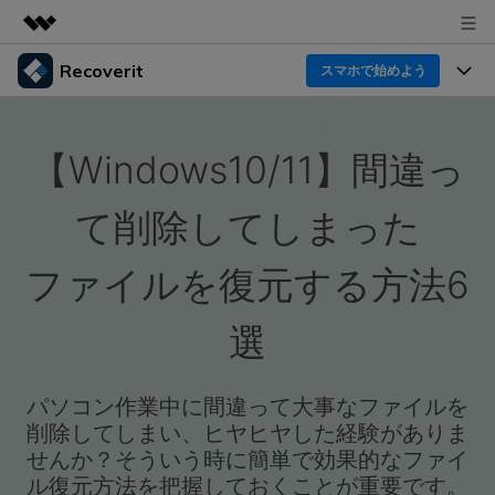
Recoverit
製品
スマホで始めよう
AIGCサービス
製品
法人・教育・パートナー
ユーティリティ
【Windows10/11】間違っ
概要
機能一覧
企業情報
ソリューション
Recoverit for Windows
AI
て削除してしまった
ドライブから復元
プラン＆価格
Windowsデータ復元ならRecoverit！確実な復元技術と
データ復元事例
安心のサポート
ファイルを復元する方法6
削除されたメディアを復元
データ復元
サポート
Recoveritとは
スマホで始めよう
選
独自の復元ソリューション
新着
外付けデバイス復元
データ復元の専門家
操作ガイド
ドキュメントを復元
パソコン復元
カスタマーストーリー
パソコン作業中に間違って大事なファイルを
Recoverit for Mac
AI
ログイン
削除してしまい、ヒヤヒヤした経験がありま
データ損失のシナリオ
その他の復元
Macの大切なデータを制限なく完全復元
人気内容
せんか？そういう時に簡単で効果的なファイ
ル復元方法を把握しておくことが重要です。
スマホで始めよう