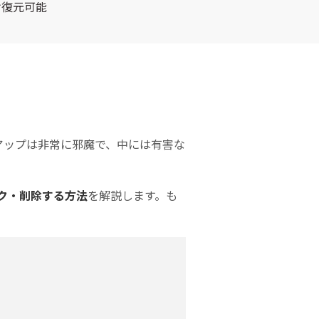
Excel
Word復元
テムの復元
復元
け復元可能
復元
PowerPoint
フォーマットデ
初期化後のデー
ZIPフ
復元
ータの復元
タ復元
ァイル
復元
PDF復元
ディスク損傷の
RAWディスク
復元
の復元
メール
復元
アップは非常に邪魔で、中には有害な
ック・削除する方法
を解説します。も