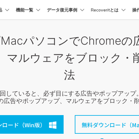
品
法人・教育・パートナー
機能一覧
データ復元事例
企業情報
Recoveritとは
操
プラン＆価格
ョン
ユーテ
会社概要
ws/MacパソコンでChrome
創業者メッセージ
イス復元
パソコン復元
ューション
PDF編集
作図＆製図
動画編集＆変換
データ
トーリー
人気内容
Recoverit for Mac
Recoverit 無料版
AI
採用情報
t
PDFelement
EdrawMind
Filmora
Recover
復元
Windowsコンピュータ復
、マルウェアをブロック・
Macの大切なデータを制限なく完全復元
消えたデータ/ 誤削除したデ
PDF編集ソフト
データ復
データ復元ストーリー
2025世界バックアップデー
お問い合わせ
EdrawMax
UniConverter
を取り戻し、特別な瞬間をよみがえらせ
データを脅威から守ろう
PDFelement Cloud
Repairi
Macデータ復元
法
電子署名とクラウドサービス
動画・写
Recoveritブランドブック
Ne
HiPDF
Dr.Fon
・復旧
パソコン起動しない復元
データ復元ストーリー
PDF編集オンラインツール
スマート
業界をリードする、安全で信頼性の高い
巡回していると、必ず目にする広告やポップアップ。今
を失ったシニアたちが、
Mobile
パソコン復元
e」の広告やポップアップ、マルウェアをブロック・
感動の物語
スマホ間
FamiSa
ーリーを読む >>
子供の安
ロード（Win版）
無料ダウンロード（Ma
詳しくは