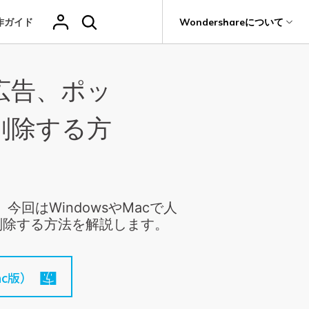
作ガイド
サポート
Wondershareについて
ィリティ
会社情報
の広告、ポッ
その他の復元
復元・バックアップ
データ復元・転送
法人様向けお問い合わせ窓口
削除されたメデ
Recoveritをよりよく活用
独自の復元ソリューション
関連製品（データ修復/ バックアップ）
ィアを復元
it
Dr.Fone
新着
元
Ranking
Wondershareについて
削除する方
ータも完全無料で復元
元ソフト
操作ガイド
Repairit - データ修復
Hot
Recoverit
写真復元
動画復元
ドローンデータ
サポートセンター
GoProデータ復
Recoveritの操作手順（画像付き）
t
無料復元
UBackit - データバックアップ
真・ファイル修復ソフト
復元
元
人気
ファイル
ヘルプセンター
w
e
レビュー・評価
フォン管理ソフト
復元
音声ファ
カメラデータ復
ゲームデータ復
データ復元ソフト
いつでも相談可能、安心のサポート体制
回はWindowsやMacで人
（メール・電話・チャット）
イル復元
元
元
Trans
データをバックアップ
削除する方法を解説します。
のデータ転送ソフト
fe
全を守るアプリ
ドキュメントを
データ損失のシナリオ
c版）
復元
Windowsシス
削除ファイルの