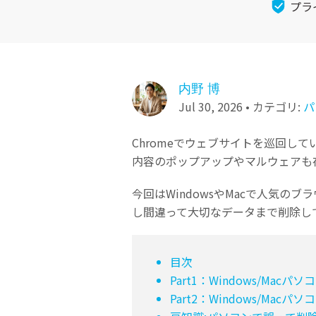
ToMoviee AI
プラ
オールインワンAI生成プラットフォーム
NASデータ復元
ゴミ箱から復元
内野 博
Jul 30, 2026 • カテゴリ:
パ
Chromeでウェブサイトを巡回
内容のポップアップやマルウェアも
今回はWindowsやMacで人気のブ
し間違って大切なデータまで削除し
目次
Part1：Windows/Ma
Part2：Windows/Ma