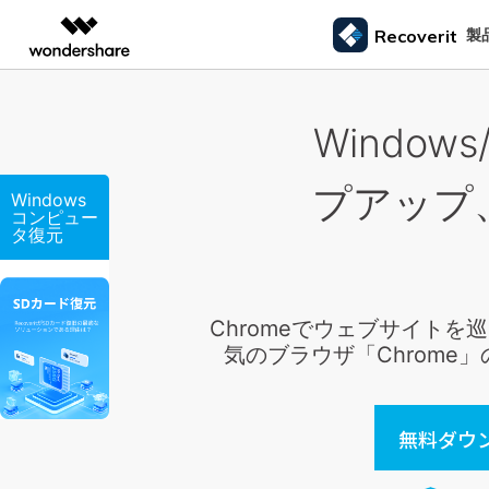
製品
製
Recoverit
AIGCサービス
概要
ソリューシ
Windo
データ復元
外付けデバ
動画編集＆変換
作図＆製図
PDF ソリ
法人向け
ドライブから復元
データ復元の専門家
カスタマース
Recoverit for Windows
AI
Filmora
EdrawMax
PDFelemen
ゴミ箱復元
学生・教員向け
SDカード
プアップ
Windowsデータ復元ならRecoverit！確実な復元技術と安心のサポート
Windows
動画編集ソフト
ベクタードローソフト
メモリーカード復元
信頼できるSDカード復元ソフト
カメラマンの
コンピュー
代理店募集
99%以上の復旧率を誇るSDカードデータ復元ソフ
失った写真や動画
UniConverter
EdrawMind
タ復元
ファイル復元
USB復元
動画変換ソフト
マインドマップソフト
ハードディスク復元
ト
る方法
パートナープログ
DVD Memory
メール復元
ラム
HDD復元
Macで使える最良のデータ復元ソフト
シニアたちの
DVD作成ソフト
USBデータ復元
Chromeでウェブサイトを
3ステップで、Macシステムからあらゆるデータを
大切な写真や動画
DemoCreator
ビデオ復元/修復
カメラ復元
気のブラウザ「Chrom
復元
思い出を取り戻す
画面録画ソフト
パーティション復元
Media.io
専門業者でも利用されているHDD復
すべてのスト
AI動画・画像・音楽ジェネレーター
ごみ箱復元
元ソフト
無料ダウン
SelfyzAI
HDD/USB/SSD対応 復元事例からわかる真実
AI動画・画像編集アプリ
Linuxデータ復元