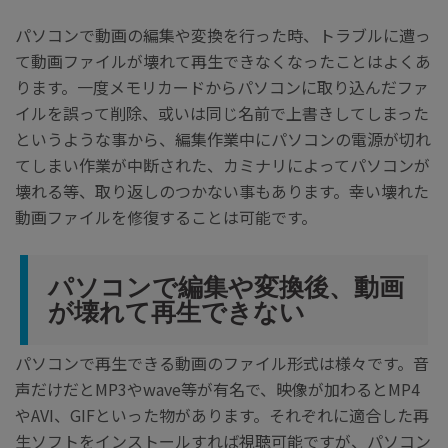
search
Recoveritをよりよく活用
すべての機能を確認
詳しくは
パソコンで動画の編集や変換を行った時、トラブルに遭っ
て動画ファイルが壊れて再生できなくなったことはよくあ
スマホで始めよう
ります。一度メモリカードからパソコンに取り込んだファ
Recoverit 無料版
イルを誤って削除、或いは同じ名前で上書きしてしまった
消えたデータ/ 誤削除したデータも完全無料で復元
というような事から、編集作業中にパソコンの電源が切れ
てしまい作業が中断された、カミナリによってパソコンが
スマホで始めよう
壊れる等、取り返しのつかない事もあります。幸い壊れた
動画ファイルを修復することは可能です。
関連製品（データ修復/ バックアップ）
パソコンで編集や変換後、動画
Repairit - データ修復
が壊れて再生できない
UBackit - データバックアップ
パソコンで再生できる動画のファイル形式は様々です。音
声だけだとMP3やwave等が有名で、映像が加わるとMP4
やAVI、GIFといった物があります。それぞれに適合した再
生ソフトをインストールすれば視聴可能ですが、パソコン