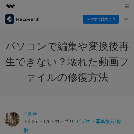
Recoverit
製品
スマホで始めよう
AIGCサービス
製品
法人・教育・パートナー
ユーティリティ
パソコンで編集や変換後再
概要
機能一覧
企業情報
ソリューション
Recoverit for Windows
AI
生できない？壊れた動画フ
ドライブから復元
プラン＆価格
Windowsデータ復元ならRecoverit！確実な復元技術と
データ復元事例
安心のサポート
ァイルの修復方法
削除されたメディアを復元
データ復元
サポート
Recoveritとは
スマホで始めよう
独自の復元ソリューション
新着
外付けデバイス復元
データ復元の専門家
操作ガイド
ドキュメントを復元
パソコン復元
カスタマーストーリー
Recoverit for Mac
AI
ログイン
内野 博
データ損失のシナリオ
その他の復元
Jul 06, 2026 • カテゴリ:
ビデオ・写真復元/修
Macの大切なデータを制限なく完全復元
人気内容
復
スマホで始めよう