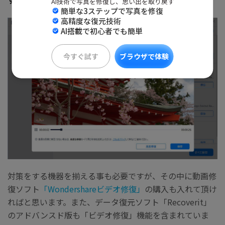
AI技術で写真を修復し、思い出を取り戻す
簡単な3ステップで写真を修復
高精度な復元技術
AI搭載で初心者でも簡単
今すぐ試す
ブラウザで体験
対策をする機器を揃える事も必要ですが、その中に動画修
復ソフト
「Wondershareビデオ修復」
の購入も入れて頂け
ればと思います。また、データ復元ソフト「Recoverit」
のアドバンスド版も「ビデオ修復」機能を含まれていま