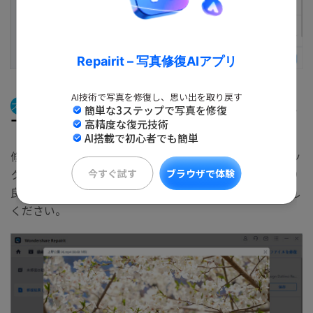
Repairit – 写真修復AIアプリ
AI技術で写真を修復し、思い出を取り戻す
ステップ3
再生エラーで破損した動画ファイルをプレビュ
簡単な3ステップで写真を修復
ーして保存します。
高精度な復元技術
AI搭載で初心者でも簡単
修復された動画をプレビューし、「保存」ボタンをクリッ
クすると、修復できた動画ファイルを保存できます。より
今すぐ試す
ブラウザで体験
良い品質の修復を求める場合、「高度修復」機能をお試し
ください。