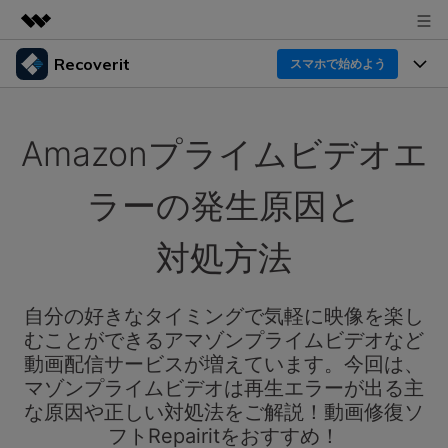
Recoverit
製品
スマホで始めよう
AIGCサービス
製品
法人・教育・パートナー
ユーティリティ
Amazonプライムビデオエ
概要
機能一覧
企業情報
ソリューション
Recoverit for Windows
AI
ラーの発生原因と
ドライブから復元
プラン＆価格
Windowsデータ復元ならRecoverit！確実な復元技術と
データ復元事例
安心のサポート
対処方法
削除されたメディアを復元
データ復元
サポート
Recoveritとは
スマホで始めよう
独自の復元ソリューション
新着
外付けデバイス復元
自分の好きなタイミングで気軽に映像を楽し
データ復元の専門家
操作ガイド
むことができるアマゾンプライムビデオなど
ドキュメントを復元
パソコン復元
カスタマーストーリー
動画配信サービスが増えています。今回は、
Recoverit for Mac
AI
ログイン
マゾンプライムビデオは再生エラーが出る主
データ損失のシナリオ
その他の復元
Macの大切なデータを制限なく完全復元
人気内容
な原因や正しい対処法をご解説！動画修復ソ
フトRepairitをおすすめ！
スマホで始めよう