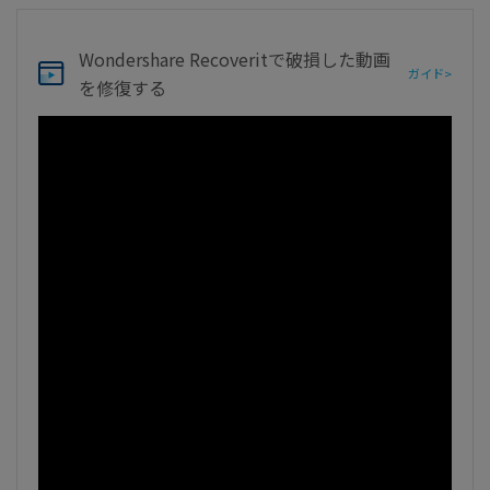
Wondershare Recoverit
で破損した動画
ガイド>
を修復する