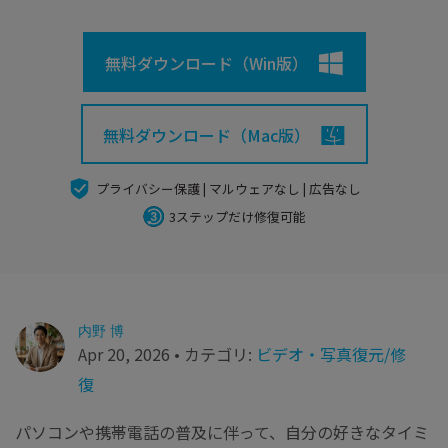
search
Recoveritをよりよく活用
すべての機能を確認
詳しくは
無料ダウンロード（Win版）
スマホで始めよう
Recoverit 無料版
消えたデータ/ 誤削除したデータも完全無料で復元
無料ダウンロード（Mac版）
スマホで始めよう
プライバシー保護 | マルウェアなし | 広告なし
3ステップだけ修復可能
関連製品（データ修復/ バックアップ）
Repairit - データ修復
UBackit - データバックアップ
内野 博
Apr 20, 2026 • カテゴリ:
ビデオ・写真復元/修
復
パソコンや携帯電話の普及に伴って、自分の好きなタイミ