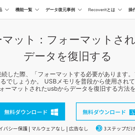
品
法人・教育・パートナー
機能一覧
データ復元事例
企業情報
Recoveritとは
操
プラン＆価格
ョン
ユーテ
会社概要
ォーマット：フォーマットされ
創業者メッセージ
イス復元
パソコン復元
ューション
PDF編集
作図＆製図
動画編集＆変換
データ
トーリー
人気内容
Recoverit for Mac
Recoverit 無料版
AI
採用情報
t
PDFelement
EdrawMind
Filmora
Recover
復元
Windowsコンピュータ復
データを復旧する
Macの大切なデータを制限なく完全復元
消えたデータ/ 誤削除したデ
PDF編集ソフト
データ復
データ復元ストーリー
2025世界バックアップデー
お問い合わせ
EdrawMax
UniConverter
を取り戻し、特別な瞬間をよみがえらせ
データを脅威から守ろう
PDFelement Cloud
Repairi
Macデータ復元
電子署名とクラウドサービス
動画・写
接続した際、「フォーマットする必要があります
Recoveritブランドブック
Ne
HiPDF
Dr.Fon
・復旧
パソコン起動しない復元
るでしょうか。 USBメモリを普段から使用され
データ復元ストーリー
PDF編集オンラインツール
スマート
業界をリードする、安全で信頼性の高い
ォーマットされたusbからデータを復旧する方法
を失ったシニアたちが、
Mobile
パソコン復元
感動の物語
スマホ間
FamiSa
ーリーを読む >>
無料ダウンロード
無料ダウンロード
子供の安
詳しくは
イバシー保護 | マルウェアなし | 広告なし
3ステップだ