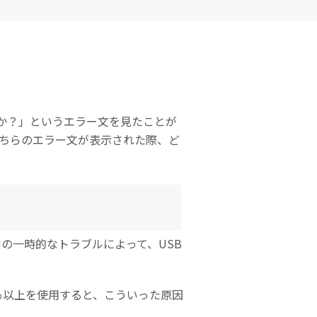
Excel
Word復元
テムの復元
復元
復元
PowerPoint
フォーマットデ
初期化後のデー
ZIPフ
復元
ータの復元
タ復元
ァイル
復元
PDF復元
ディスク損傷の
RAWディスク
復元
の復元
メール
か？」というエラー文を見たことが
復元
こちらのエラー文が表示された際、ど
の一時的なトラブルによって、USB
％以上を使用すると、こういった原因