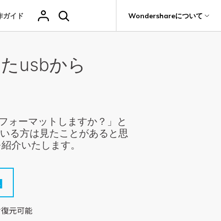
作ガイド
サポート
Wondershareについて
ィリティ
会社情報
たusbから
その他の復元
復元・バックアップ
データ復元・転送
法人様向けお問い合わせ窓口
削除されたメデ
Recoveritをよりよく活用
独自の復元ソリューション
関連製品（データ修復/ バックアップ）
ィアを復元
it
Dr.Fone
新着
元
Ranking
Wondershareについて
ータも完全無料で復元
元ソフト
操作ガイド
Repairit - データ修復
Hot
Recoverit
写真復元
動画復元
ドローンデータ
サポートセンター
GoProデータ復
Recoveritの操作手順（画像付き）
t
無料復元
UBackit - データバックアップ
真・ファイル修復ソフト
復元
元
人気
。フォーマットしますか？」と
ファイル
ヘルプセンター
w
e
レビュー・評価
ている方は見たことがあると思
フォン管理ソフト
復元
音声ファ
カメラデータ復
ゲームデータ復
データ復元ソフト
いつでも相談可能、安心のサポート体制
を紹介いたします。
（メール・電話・チャット）
イル復元
元
元
Trans
データをバックアップ
のデータ転送ソフト
fe
全を守るアプリ
ドキュメントを
データ損失のシナリオ
復元
け復元可能
Windowsシス
削除ファイルの