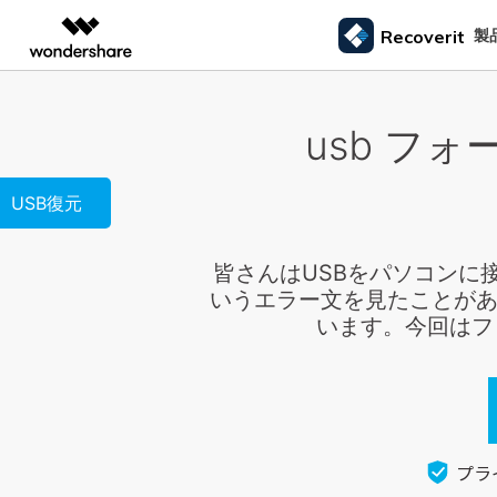
製品
製
Recoverit
AIGCサービス
概要
ソリューシ
usb フ
データ復元
外付けデバ
動画編集＆変換
作図＆製図
PDF ソリ
法人向け
ドライブから復元
データ復元の専門家
カスタマース
Recoverit for Windows
AI
Filmora
EdrawMax
PDFelemen
ゴミ箱復元
学生・教員向け
SDカード
Windowsデータ復元ならRecoverit！確実な復元技術と安心のサポート
USB復元
動画編集ソフト
ベクタードローソフト
メモリーカード復元
信頼できるSDカード復元ソフト
カメラマンの
代理店募集
99%以上の復旧率を誇るSDカードデータ復元ソフ
失った写真や動画
UniConverter
EdrawMind
ファイル復元
USB復元
動画変換ソフト
マインドマップソフト
ハードディスク復元
ト
る方法
皆さんはUSBをパソコンに
パートナープログ
DVD Memory
メール復元
ラム
HDD復元
いうエラー文を見たことがあ
Macで使える最良のデータ復元ソフト
シニアたちの
DVD作成ソフト
USBデータ復元
います。今回はフ
3ステップで、Macシステムからあらゆるデータを
大切な写真や動画
DemoCreator
ビデオ復元/修復
カメラ復元
復元
思い出を取り戻す
画面録画ソフト
パーティション復元
Media.io
専門業者でも利用されているHDD復
すべてのスト
AI動画・画像・音楽ジェネレーター
ごみ箱復元
元ソフト
SelfyzAI
HDD/USB/SSD対応 復元事例からわかる真実
AI動画・画像編集アプリ
Linuxデータ復元
プラ