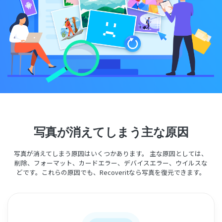
search
Recoveritをよりよく活用
すべての機能を確認
詳しくは
スマホで始めよう
Recoverit 無料版
消えたデータ/ 誤削除したデータも完全無料で復元
スマホで始めよう
写真が消えてしまう主な原因
関連製品（データ修復/ バックアップ）
Repairit - データ修復
写真が消えてしまう原因はいくつかあります。 主な原因としては、
UBackit - データバックアップ
削除、フォーマット、カードエラー、デバイスエラー、ウイルスな
どです。これらの原因でも、Recoveritなら写真を復元できます。