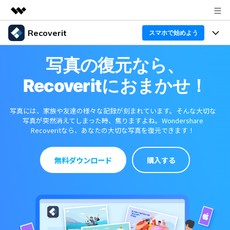
Recoverit
製品
スマホで始めよう
AIGCサービス
製品
法人・教育・パートナー
写真の復元なら、
ユーティリティ
概要
Recoveritにおまかせ！
機能一覧
企業情報
ソリューション
Recoverit for Windows
AI
ドライブから復元
プラン＆価格
写真には、家族や友達の様々な記録が刻まれています。そんな大切な
Windowsデータ復元ならRecoverit！確実な復元技術と
データ復元事例
安心のサポート
写真が突然消えてしまった時、焦りますよね。Wondershare
Recoveritなら、あなたの大切な写真を復元できます！
削除されたメディアを復元
データ復元
サポート
Recoveritとは
スマホで始めよう
独自の復元ソリューション
新着
外付けデバイス復元
無料ダウンロード
購入する
データ復元の専門家
操作ガイド
ドキュメントを復元
パソコン復元
カスタマーストーリー
Recoverit for Mac
AI
ログイン
データ損失のシナリオ
その他の復元
Macの大切なデータを制限なく完全復元
人気内容
スマホで始めよう