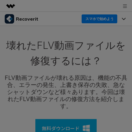
Recoverit
製品
スマホで始めよう
AIGCサービス
製品
法人・教育・パートナー
ユーティリティ
壊れたFLV動画ファイルを
概要
機能一覧
企業情報
ソリューション
Recoverit for Windows
AI
修復するには？
ドライブから復元
プラン＆価格
Windowsデータ復元ならRecoverit！確実な復元技術と
データ復元事例
安心のサポート
削除されたメディアを復元
FLV動画ファイルが壊れる原因は、機能の不具
データ復元
サポート
Recoveritとは
スマホで始めよう
合、エラーの発生、上書き保存の失敗、急な
独自の復元ソリューション
新着
外付けデバイス復元
シャットダウンなど様々あります。今回は壊
データ復元の専門家
操作ガイド
れたFLV動画ファイルの修復方法を紹介しま
ドキュメントを復元
パソコン復元
す。
カスタマーストーリー
Recoverit for Mac
AI
ログイン
データ損失のシナリオ
その他の復元
Macの大切なデータを制限なく完全復元
人気内容
無料ダウンロード
スマホで始めよう