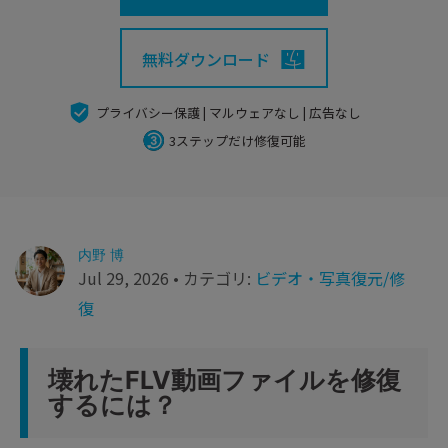
search
Recoveritをよりよく活用
すべての機能を確認
詳しくは
無料ダウンロード
スマホで始めよう
Recoverit 無料版
プライバシー保護 | マルウェアなし | 広告なし
消えたデータ/ 誤削除したデータも完全無料で復元
3ステップだけ修復可能
スマホで始めよう
内野 博
関連製品（データ修復/ バックアップ）
Jul 29, 2026 • カテゴリ:
ビデオ・写真復元/修
Repairit - データ修復
復
UBackit - データバックアップ
壊れたFLV動画ファイルを修復
するには？