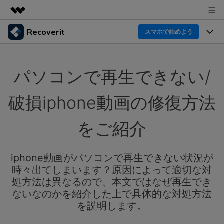
Recoverit
製品
スマホで始めよう
AIGCサービス
製品
法人・教育・パートナー
ユーティリティ
パソコンで再生できない/
概要
機能一覧
企業情報
ソリューション
Recoverit for Windows
AI
破損iphone動画の修復方法
ドライブから復元
プラン＆価格
Windowsデータ復元ならRecoverit！確実な復元技術と
データ復元事例
安心のサポート
をご紹介
削除されたメディアを復元
データ復元
サポート
Recoveritとは
スマホで始めよう
独自の復元ソリューション
新着
外付けデバイス復元
iphone動画がパソコンで再生できない状況が
データ復元の専門家
操作ガイド
時々出てしまいます？原因によって適切な対
ドキュメントを復元
パソコン復元
カスタマーストーリー
処方法は異なるので、本文ではなぜ再生でき
Recoverit for Mac
AI
ログイン
ないなのかを紹介した上で具体的な対処方法
データ損失のシナリオ
その他の復元
Macの大切なデータを制限なく完全復元
人気内容
を説明します。
スマホで始めよう