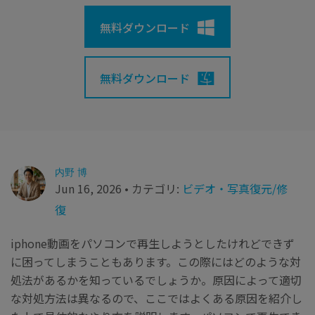
search
Recoveritをよりよく活用
すべての機能を確認
詳しくは
無料ダウンロード
スマホで始めよう
Recoverit 無料版
無料ダウンロード
消えたデータ/ 誤削除したデータも完全無料で復元
スマホで始めよう
内野 博
関連製品（データ修復/ バックアップ）
Jun 16, 2026 • カテゴリ:
ビデオ・写真復元/修
復
Repairit - データ修復
UBackit - データバックアップ
iphone動画をパソコンで再生しようとしたけれどできず
に困ってしまうこともあります。この際にはどのような対
処法があるかを知っているでしょうか。原因によって適切
な対処方法は異なるので、ここではよくある原因を紹介し