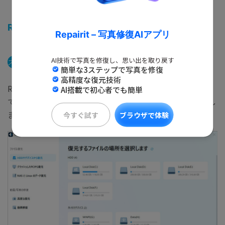
Recoverit
でChrome閲覧履歴を復元する手順
Repairit – 写真修復AIアプリ
AI技術で写真を修復し、思い出を取り戻す
ステップ1
消えたファイルの元の保存場所を選択します。
簡単な3ステップで写真を修復
高精度な復元技術
Recoveritを起動します。起動できた後、下記の製品画面
AI搭載で初心者でも簡単
で、消えたファイルの元の保存場所を選択してクリックし
ます。
今すぐ試す
ブラウザで体験