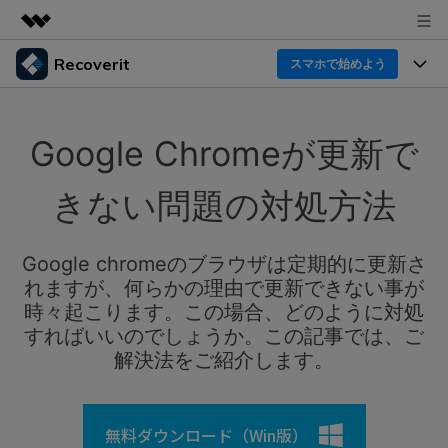
Recoverit
製品
スマホで始めよう
AIGCサービス
製品
法人・教育・パートナー
ユーティリティ
Google Chrome
が更新で
概要
機能一覧
企業情報
ソリューション
Recoverit for Windows
AI
きない問題の対処方法
ドライブから復元
プラン＆価格
Windowsデータ復元ならRecoverit！確実な復元技術と
データ復元事例
安心のサポート
削除されたメディアを復元
Google chromeのブラウザは定期的に更新さ
データ復元
サポート
Recoveritとは
スマホで始めよう
れますが、何らかの理由で更新できない事が
独自の復元ソリューション
新着
外付けデバイス復元
時々起こります。この場合、どのように対処
データ復元の専門家
操作ガイド
すればいいのでしょうか。この記事では、ご
ドキュメントを復元
パソコン復元
解決法をご紹介します。
カスタマーストーリー
Recoverit for Mac
AI
ログイン
データ損失のシナリオ
その他の復元
Macの大切なデータを制限なく完全復元
人気内容
無料ダウンロード（Win版）
スマホで始めよう