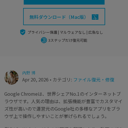
search
Recoveritをよりよく活用
すべての機能を確認
詳しくは
無料ダウンロード（Mac版）
スマホで始めよう
Recoverit 無料版
プライバシー保護 | マルウェアなし | 広告なし
消えたデータ/ 誤削除したデータも完全無料で復元
3ステップだけ復元可能
スマホで始めよう
内野 博
関連製品（データ修復/ バックアップ）
Apr 20, 2026 • カテゴリ:
ファイル復元・修復
Repairit - データ修復
UBackit - データバックアップ
Google Chromeは、世界シェアNo.1のインターネットブ
ラウザです。人気の理由は、拡張機能が豊富でカスタマイ
ズ性が高いので運営元のGoogle社の多様なアプリをブラ
ウザ上で操作しやすいことが挙げられるでしょう。