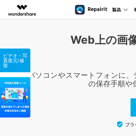
Repairit
製品
製品
AIGCサービス
概要
ソリューシ
Web上の画
データ復元
製品活用
基本機能
データ修復の専門家
外付
動画編集＆変換
作図＆製図
PDF ソリ
法人向け
Repairit
Repairit
Filmora
EdrawMax
PDFeleme
学生・教員向け
AI
ゴミ箱復元
プロフェショナル動画修復
動画修復
SDカ
Hot
New
シナリオ
プロ仕様のAI修復：動画/写真/ド
フォーマット
動画編集ソフト
ベクタードローソフト
ビデオ・写
AIデータ修復 & 補正ツール
高品質な映像フォーマットを修復
真復元/修
ピクセル化した写
MP4動画を修復
代理店募集
UniConverter
EdrawMind
復
ファイル復元
写真修復
USB復
真を修復
DATファイルを復
動画変換ソフト
マインドマップソフト
R3Dファイル修復
パソコンやスマートフォンに、
パートナープログ
写真のノイズを除
元
DVD Memory
ラム
メール復元
ファイル修復
HDD
破損したR3D動画ファイルを簡単修復
の保存手順や
去
RARファイル復元
DVD作成ソフト
エクセルエラーを
DemoCreator
ビデオ復元/修復
オーディオ修復
カメラ
修復
画面録画ソフト
パワーポイントを
SelfyzAI
修復
AI動画・画像編集アプリ
ToMoviee AI
プラ
オールインワンAI生成プラットフォーム