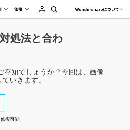
例
価格
サポート
Wondershareについて
ィリティ
会社情報
の対処法と合わ
テクノロジー最前線
その他の復元
復元・バックアップ
データ復元・転送
法人様向けお問い合わせ窓口
関連製品
rit
Dr.Fone
Wondershareについて
Repairit半年レポート
Ranking
ST・OSTファイルと消えたメールを完全
元ソフト
データ破損の原因と最新修復技術の解説
Recoverit
サポートセンター
Relumi - アプリ
t
無料復元
真・ファイル修復ソフト
UBackit - データバックアップ
ご存知でしょうか？今回は、画像
e
データをバックアップ
していきます。
フォン管理ソフト
Trans
のデータ転送ソフト
fe
全を守るアプリ
け修復可能