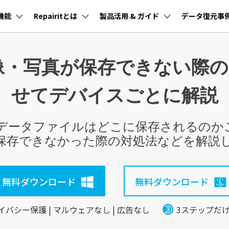
機能
Repairitとは
製品活用 & ガイド
データ復元事
法人・教育・パートナー
企業情報
プラン＆価格
オンラインで試す
オンラインで試す
オンラインで試す
オンラインで試す
オンラインで試す
オンラインで試す
※ 現在は英語版のみ対応
※ 現在は英語版のみ対応
※ 現在は英語版のみ対応
※ 現在は英語版のみ対応
※ 現在は英語版のみ対応
※ 現在は英語版のみ対応
ョン
ユーテ
会社概要
像・写真が保存できない際
創業者メッセージ
けデバイス復元
AI補正
ガイド
パソコン復元
ューション
PDF編集
作図＆製図
動画編集＆変換
データ
Repairit for Email
採用情報
Repairitガイド
Repairit for Email
nt
PDFelement
EdrawMind
Filmora
Recove
ード復元
Excelファイル修復
AI動画補正
Windowsコンピュータ復元
Zipファイル修復
キュメント/音声ファイル対応
ブランド
Outlookデータ修復：P
せてデバイスごとに解説
PDF編集ソフト
データ復
復元
Outlookメール修復
破損したExcel(エクセル)ファイルを救われる方法
あらゆるファイルの修復が可能
お問い合わせ
Repairit for Emailガイド
DJI動画修復
EdrawMax
UniConverter
PDFelement Cloud
Repairi
元
AI写真補正
Macデータ復元
GoPro動画修復
電子署名とクラウドサービス
動画・写
PPTファイル修復
データファイルはどこに保存されるのか
Sony動画修復
HiPDF
Dr.Fon
復元・復旧
パソコン起動しない復元
PPTXファイル修復の確実な方法
保存できなかった際の対処法などを解説
Canonファイル修
PDF編集オンラインツール
スマート
復
Mobile
復元
パソコン復元
スマホ間
無料ダウンロード
無料ダウンロード
FamiSa
子供の安
詳しくは
イバシー保護 | マルウェアなし | 広告なし
3ステップだ