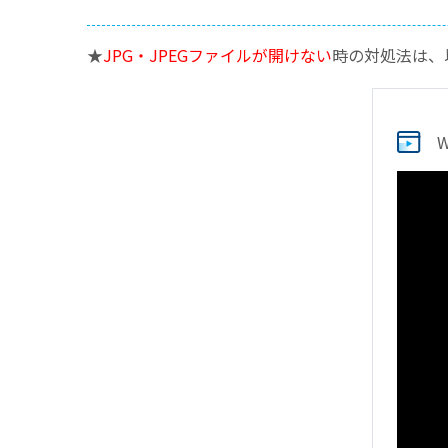
★
JPG・JPEGファイルが開けない
時の対処法は、
W