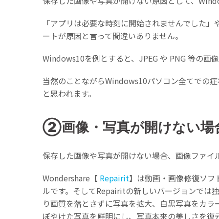
保存した画像や写真が開けない原因として、Win
「アプリは必要な時刻に開始されませんでした」や
ートが原因と言って間違いありません。
Windows10を例とすると、JPEG や PN
当然のことながらWindows10パソコン全てで
と思われます。
②画像・写真が開けない場
保存した画像や写真が開けない場合、画像ファイ
Wondershare【
Repairit
】は動画・画像修復ソフ
ルです。そしてRepairitの新しいバージョン
り画質を落とさずに写真を拡大、白黒写真をカラ
ぼやけた写真を鮮明にし、写真本来の美しさを復