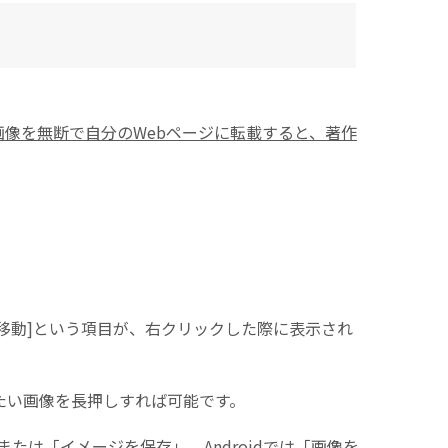
画像を無断で自分のWebページに転載すると、著作
ャへ移動]という項目が、右クリックした際に表示され
したい画像を長押しすれば可能です。
加」または「イメージを保存」、Androidでは「画像を