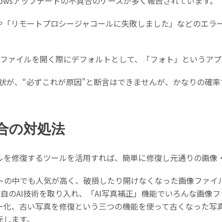
dowsアップデートの不具合のケースが多く報告されています。
「リモートプロシージャコールに失敗しました」などのエラーメ
G 等の画像ファイルを開く際にデフォルトとして、「フォト」という
の症状が、“必ずこれが原因”と断言はできませんが、かなりの
合の対処法
ルを修復するツールを活用すれば、簡単に修復し元通りの画像
トの中でも人気が高く、破損したり開けなくなった画像ファイ
では独自のAI技術を取り入れ、「AI写真補正」機能でいろんな画像
ー化、古い写真を修復という三つの機能を使って古くなった写
元します。