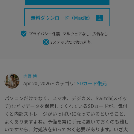
search
Recoveritをよりよく活用
すべての機能を確認
詳しくは
無料ダウンロード（Mac版）
スマホで始めよう
Recoverit 無料版
プライバシー保護 | マルウェアなし | 広告なし
消えたデータ/ 誤削除したデータも完全無料で復元
3ステップだけ復元可能
スマホで始めよう
内野 博
関連製品（データ修復/ バックアップ）
Apr 20, 2026 • カテゴリ:
SDカード復元
Repairit - データ修復
UBackit - データバックアップ
パソコンだけでなく、スマホ、デジカメ、S
witch(
スイッ
チ)などでデータを保管してくれているSDカードが、気付
くと内部ストレージがいっぱいになっているということ、
よくありますよね。予備を常に手元に置いておくのも難し
いですから、対処法を知っておく必要があります。いざ大