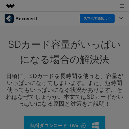
Recoverit
製品
スマホで始めよう
AIGCサービス
製品
法人・教育・パートナー
ユーティリティ
SDカード容量がいっぱい
概要
機能一覧
企業情報
ソリューション
Recoverit for Windows
AI
になる場合の解決法
ドライブから復元
プラン＆価格
Windowsデータ復元ならRecoverit！確実な復元技術と
データ復元事例
安心のサポート
削除されたメディアを復元
日頃に、SDカードを長時間を使うと、容量が
データ復元
サポート
Recoveritとは
スマホで始めよう
いっぱいになってしまいます。また、短時間
独自の復元ソリューション
新着
外付けデバイス復元
使ってもいっぱいになる状況があります。そ
データ復元の専門家
操作ガイド
れはなぜでしょうか。本文ではSDカードがい
ドキュメントを復元
パソコン復元
っぱいになる原因と対策をご説明！
カスタマーストーリー
Recoverit for Mac
AI
ログイン
データ損失のシナリオ
その他の復元
Macの大切なデータを制限なく完全復元
人気内容
無料ダウンロード（Win版）
スマホで始めよう