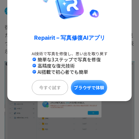
ステップ2
SDカードの消えたデータをスキャンします。
復元したいSDカードをクリックして、SDカードから消え
たデータをスキャンし始めます。スキャン終わった後、見
Repairit – 写真修復AIアプリ
つけたファイルはフォルダあるいはファイル形式ごとに表
示されます。
AI技術で写真を修復し、思い出を取り戻す
簡単な3ステップで写真を修復
高精度な復元技術
AI搭載で初心者でも簡単
今すぐ試す
ブラウザで体験