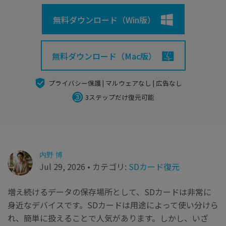
search
Recoveritをよりよく活用
すべての機能を確認
詳しくは
無料ダウンロード（Win版）
スマホで始めよう
Recoverit 無料版
無料ダウンロード（Mac版）
消えたデータ/ 誤削除したデータも完全無料で復元
プライバシー保護 | マルウェアなし | 広告なし
スマホで始めよう
3ステップだけ復元可能
関連製品（データ修復/ バックアップ）
Repairit - データ修復
内野 博
UBackit - データバックアップ
Jul 29, 2026 • カテゴリ:
SDカード復元
増え続けるデータの保存場所として、SDカードは非常に
身近なデバイスです。SDカードは用途によって使い分けら
れ、簡単に扱えることで人気があります。しかし、いざ