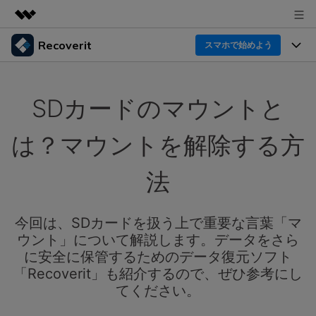
Recoverit
製品
スマホで始めよう
AIGCサービス
製品
法人・教育・パートナー
ユーティリティ
SDカードのマウントと
概要
機能一覧
企業情報
ソリューション
Recoverit for Windows
AI
は？マウントを解除する方
ドライブから復元
プラン＆価格
Windowsデータ復元ならRecoverit！確実な復元技術と
データ復元事例
安心のサポート
法
削除されたメディアを復元
データ復元
サポート
Recoveritとは
スマホで始めよう
独自の復元ソリューション
新着
外付けデバイス復元
今回は、SDカードを扱う上で重要な言葉「マ
データ復元の専門家
操作ガイド
ウント」について解説します。データをさら
ドキュメントを復元
パソコン復元
カスタマーストーリー
に安全に保管するためのデータ復元ソフト
Recoverit for Mac
AI
ログイン
「Recoverit」も紹介するので、ぜひ参考にし
データ損失のシナリオ
その他の復元
Macの大切なデータを制限なく完全復元
人気内容
てください。
スマホで始めよう