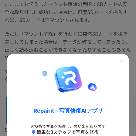
ここまでお伝えしたマウント解除の手順でSDカードの安
全な取り外しに成功した場合は、再度SDカードを挿入す
れば、SDカードは再マウントされます。
ただし「マウント解除」を行わずに突然SDカードを抜き
差ししてしまった場合は、データが破損してしまったり、
正しく読み込むことができなくなったりすることもあるた
め注意が必要です。
できる限り、マウント解除で安全に取り外したSDカード
を利用するのが理想的です。
Part5：SDカードがマウントで
Repairit – 写真修復AIアプリ
きない場合の対処法
AI技術で写真を修復し、思い出を取り戻す
SDカードのマウントができない場合、デバイスやSDカー
簡単な3ステップで写真を修復