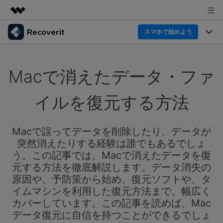
Recoverit
製品
スマホで始めよう
AIGCサービス
製品
法人・教育・パートナー
ユーティリティ
Macで消えたデータ・ファ
概要
機能一覧
企業情報
ソリューション
Recoverit for Windows
AI
イルを復元する方法
ドライブから復元
プラン＆価格
Windowsデータ復元ならRecoverit！確実な復元技術と
データ復元事例
安心のサポート
削除されたメディアを復元
Macで誤ってデータを削除したり、データが
データ復元
サポート
Recoveritとは
スマホで始めよう
突然消えたりする経験は誰でもあるでしょ
独自の復元ソリューション
新着
外付けデバイス復元
う。この記事では、Macで消えたデータを復
データ復元の専門家
操作ガイド
元する方法を徹底解説します。データ消失の
ドキュメントを復元
パソコン復元
原因や、予防策から始め、復元ソフトや、タ
カスタマーストーリー
Recoverit for Mac
AI
ログイン
イムマシンを利用した復元方法まで、幅広く
データ損失のシナリオ
その他の復元
Macの大切なデータを制限なく完全復元
カバーしています。この記事を読めば、Mac
人気内容
データ復元に自信を持つことができるでしょ
スマホで始めよう