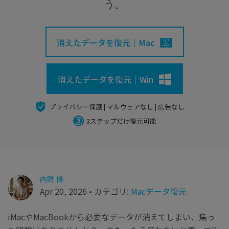
search
Recoveritをよりよく活用
う。
すべての機能を確認
詳しくは
スマホで始めよう
消えたデータを復元｜Mac
Recoverit 無料版
消えたデータ/ 誤削除したデータも完全無料で復元
消えたデータを復元｜Win
スマホで始めよう
プライバシー保護 | マルウェアなし | 広告なし
3ステップだけ復元可能
関連製品（データ修復/ バックアップ）
Repairit - データ修復
UBackit - データバックアップ
内野 博
Apr 20, 2026 • カテゴリ:
Macデータ復元
iMacやMacBookから必要なデータが消えてしまい、焦っ