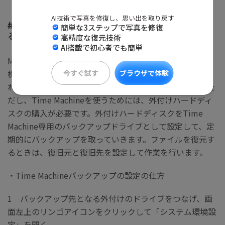
AI技術で写真を修復し、思い出を取り戻す
#Time Machineバックアップでファイルを復元す
簡単な3ステップで写真を修復
る
高精度な復元技術
AI搭載で初心者でも簡単
MacパソコンにはTime Machineと呼ばれるバックアップ
今すぐ試す
機能が備わっています。Time Machineを使えば、削除さ
ブラウザで体験
れてしまったファイルなどを復元することが可能です。た
だし、Time Machineを使うためには、外付けハードディ
スクの購入が必要です。外付けハードディスクをTime
Machine専用のバックアップドライブとして設定して、定
期的にバックアップを取っていきます。ファイルを復元す
るときは、復旧元と復旧先を設定して作業を行います。
・Time Machineバックアップの設定の仕方
1 バックアップ先となる外付けのドライブをつなげ、画
面左上のリンゴアイコンをクリックして「システム環境設
定」を開く