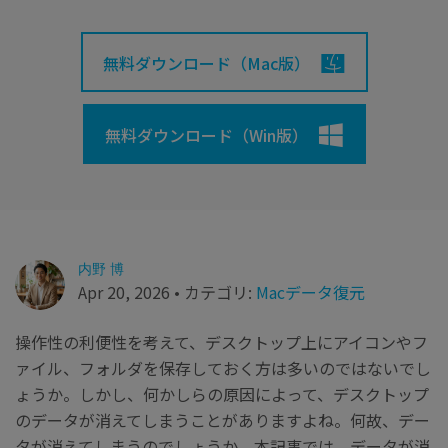
search
Recoveritをよりよく活用
すべての機能を確認
詳しくは
無料ダウンロード（Mac版）
スマホで始めよう
Recoverit 無料版
消えたデータ/ 誤削除したデータも完全無料で復元
無料ダウンロード（Win版）
スマホで始めよう
関連製品（データ修復/ バックアップ）
内野 博
Apr 20, 2026 • カテゴリ:
Macデータ復元
Repairit - データ修復
UBackit - データバックアップ
操作性の利便性を考えて、デスクトップ上にアイコンやフ
ァイル、フォルダを保存しておく方は多いのではないでし
ょうか。しかし、何かしらの原因によって、デスクトップ
のデータが消えてしまうことがありますよね。何故、デー
タが消えてしまうのでしょうか。本記事では、データが消