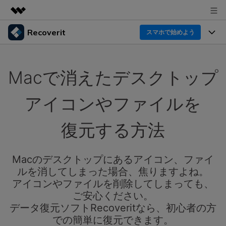
Recoverit
製品
スマホで始めよう
AIGCサービス
製品
法人・教育・パートナー
ユーティリティ
Macで消えたデスクトップ
概要
機能一覧
企業情報
ソリューション
Recoverit for Windows
AI
アイコンやファイルを
ドライブから復元
プラン＆価格
Windowsデータ復元ならRecoverit！確実な復元技術と
データ復元事例
安心のサポート
復元する方法
削除されたメディアを復元
データ復元
サポート
Recoveritとは
スマホで始めよう
独自の復元ソリューション
新着
外付けデバイス復元
Macのデスクトップにあるアイコン、ファイ
データ復元の専門家
操作ガイド
ルを消してしまった場合、焦りますよね。
ドキュメントを復元
パソコン復元
カスタマーストーリー
アイコンやファイルを削除してしまっても、
Recoverit for Mac
AI
ログイン
ご安心ください。
データ損失のシナリオ
その他の復元
Macの大切なデータを制限なく完全復元
人気内容
データ復元ソフトRecoveritなら、初心者の方
での簡単に復元できます。
スマホで始めよう