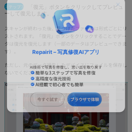
「復元」ボタンをクリックしてプレビュ
ステップ3
ーして復元します。
スキャンが終わった後、見つけたファイルは形式ごとにリ
ストされます。「復元」ボタンをクリックすることでデー
タは復元を復元します（一部のデータはプレビューできま
す）。
Repairit – 写真修復AIアプリ
ただし、元のデータ損失したデバイスにファイルを保存し
ないでください。
AI技術で写真を修復し、思い出を取り戻す
簡単な3ステップで写真を修復
高精度な復元技術
AI搭載で初心者でも簡単
今すぐ試す
ブラウザで体験