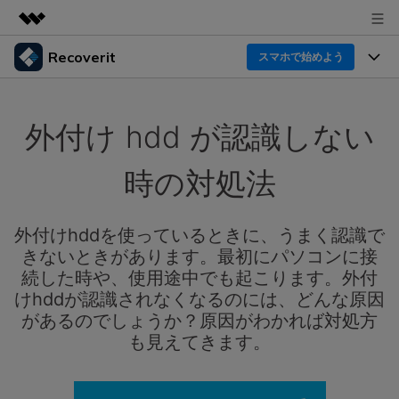
Recoverit
製品
スマホで始めよう
AIGCサービス
製品
法人・教育・パートナー
ユーティリティ
外付け hdd が認識しない
概要
機能一覧
企業情報
ソリューション
Recoverit for Windows
AI
時の対処法
ドライブから復元
プラン＆価格
Windowsデータ復元ならRecoverit！確実な復元技術と
データ復元事例
安心のサポート
削除されたメディアを復元
外付けhddを使っているときに、うまく認識で
データ復元
サポート
Recoveritとは
スマホで始めよう
きないときがあります。最初にパソコンに接
独自の復元ソリューション
新着
外付けデバイス復元
続した時や、使用途中でも起こります。外付
データ復元の専門家
操作ガイド
けhddが認識されなくなるのには、どんな原因
ドキュメントを復元
パソコン復元
があるのでしょうか？原因がわかれば対処方
カスタマーストーリー
Recoverit for Mac
AI
ログイン
も見えてきます。
データ損失のシナリオ
その他の復元
Macの大切なデータを制限なく完全復元
人気内容
スマホで始めよう