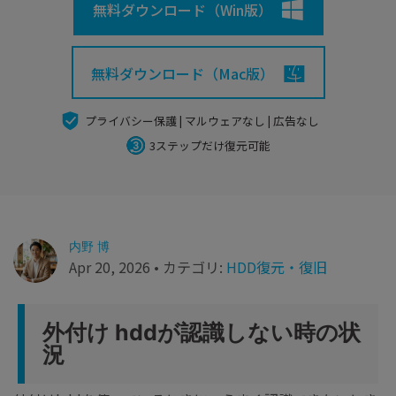
search
Recoveritをよりよく活用
すべての機能を確認
無料ダウンロード（Win版）
詳しくは
スマホで始めよう
無料ダウンロード（Mac版）
Recoverit 無料版
消えたデータ/ 誤削除したデータも完全無料で復元
プライバシー保護 | マルウェアなし | 広告なし
3ステップだけ復元可能
スマホで始めよう
関連製品（データ修復/ バックアップ）
内野 博
Repairit - データ修復
Apr 20, 2026 • カテゴリ:
HDD復元・復旧
UBackit - データバックアップ
外付け hddが認識しない時の状
況