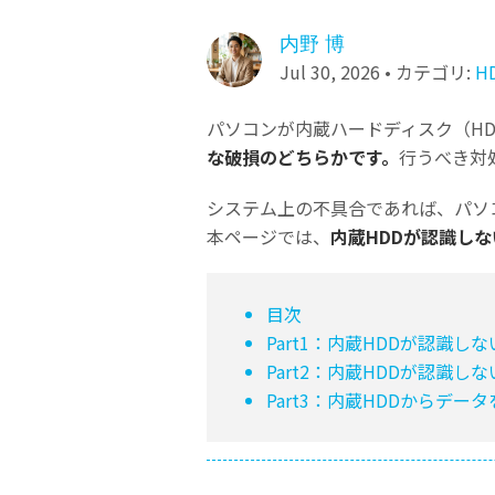
ToMoviee AI
オールインワンAI生成プラットフォーム
NASデータ復元
内野 博
Jul 30, 2026 • カテゴリ:
H
ゴミ箱から復元
パソコンが内蔵ハードディスク（H
な破損のどちらかです。
行うべき対
システム上の不具合であれば、パソ
本ページでは、
内蔵HDDが認識し
目次
Part1：内蔵HDDが認識し
Part2：内蔵HDDが認識し
Part3：内蔵HDDからデー