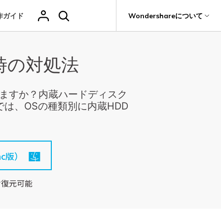
作ガイド
サポート
Wondershareについて
ィリティ
会社情報
時の対処法
その他の復元
復元・バックアップ
データ復元・転送
法人様向けお問い合わせ窓口
削除されたメデ
Recoveritをよりよく活用
独自の復元ソリューション
関連製品（データ修復/ バックアップ）
ィアを復元
it
Dr.Fone
新着
元
Ranking
Wondershareについて
ータも完全無料で復元
元ソフト
操作ガイド
Repairit - データ修復
Hot
いますか？内蔵ハードディスク
Recoverit
写真復元
動画復元
ドローンデータ
サポートセンター
GoProデータ復
Recoveritの操作手順（画像付き）
では、OSの種類別に内蔵HDD
t
無料復元
UBackit - データバックアップ
真・ファイル修復ソフト
復元
元
人気
ファイル
ヘルプセンター
w
e
レビュー・評価
フォン管理ソフト
復元
音声ファ
カメラデータ復
ゲームデータ復
データ復元ソフト
いつでも相談可能、安心のサポート体制
（メール・電話・チャット）
イル復元
元
元
Trans
データをバックアップ
c版）
のデータ転送ソフト
fe
け復元可能
全を守るアプリ
ドキュメントを
データ損失のシナリオ
復元
Windowsシス
削除ファイルの