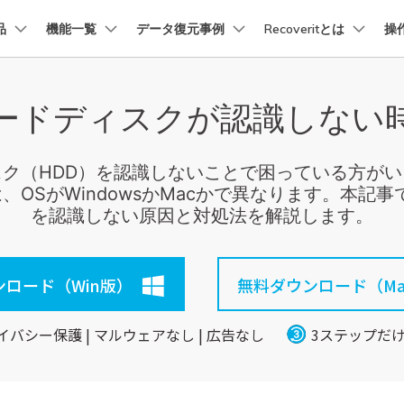
品
法人・教育・パートナー
機能一覧
データ復元事例
企業情報
Recoveritとは
操
プラン＆価格
ョン
ユーテ
会社概要
ードディスクが認識しない
創業者メッセージ
イス復元
パソコン復元
ューション
PDF編集
作図＆製図
動画編集＆変換
データ
トーリー
人気内容
Recoverit for Mac
Recoverit 無料版
AI
採用情報
t
PDFelement
EdrawMind
Filmora
Recover
復元
Windowsコンピュータ復
Macの大切なデータを制限なく完全復元
消えたデータ/ 誤削除したデ
PDF編集ソフト
データ復
データ復元ストーリー
2025世界バックアップデー
ク（HDD）を認識しないことで困っている方が
お問い合わせ
EdrawMax
UniConverter
を取り戻し、特別な瞬間をよみがえらせ
データを脅威から守ろう
、OSがWindowsかMacかで異なります。本記事
PDFelement Cloud
Repairi
Macデータ復元
電子署名とクラウドサービス
動画・写
を認識しない原因と対処法を解説します。
Recoveritブランドブック
Ne
HiPDF
Dr.Fon
・復旧
パソコン起動しない復元
データ復元ストーリー
PDF編集オンラインツール
スマート
業界をリードする、安全で信頼性の高い
を失ったシニアたちが、
Mobile
パソコン復元
ロード（Win版）
無料ダウンロード（Ma
感動の物語
スマホ間
FamiSa
ーリーを読む >>
イバシー保護 | マルウェアなし | 広告なし
3ステップだ
子供の安
詳しくは