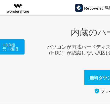
製品
製
Recoverit
AIGCサービス
概要
ソリューシ
内蔵のハ
データ復元
外付けデバ
動画編集＆変換
作図＆製図
PDF ソリ
法人向け
ドライブから復元
データ復元の専門家
カスタマース
Recoverit for Windows
AI
Filmora
EdrawMax
PDFelemen
ゴミ箱復元
学生・教員向け
SDカード
Windowsデータ復元ならRecoverit！確実な復元技術と安心のサポート
HDD復
動画編集ソフト
ベクタードローソフト
メモリーカード復元
信頼できるSDカード復元ソフト
カメラマンの
パソコンが内蔵ハードディス
元・復旧
代理店募集
99%以上の復旧率を誇るSDカードデータ復元ソフ
失った写真や動画
（HDD）が認識しない原因は
UniConverter
EdrawMind
ファイル復元
USB復元
動画変換ソフト
マインドマップソフト
ハードディスク復元
ト
る方法
パートナープログ
DVD Memory
メール復元
ラム
HDD復元
Macで使える最良のデータ復元ソフト
シニアたちの
DVD作成ソフト
USBデータ復元
3ステップで、Macシステムからあらゆるデータを
大切な写真や動画
DemoCreator
ビデオ復元/修復
カメラ復元
無料ダウン
復元
思い出を取り戻す
画面録画ソフト
パーティション復元
Media.io
専門業者でも利用されているHDD復
すべてのスト
プラ
AI動画・画像・音楽ジェネレーター
ごみ箱復元
元ソフト
SelfyzAI
HDD/USB/SSD対応 復元事例からわかる真実
AI動画・画像編集アプリ
Linuxデータ復元