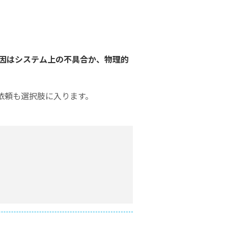
Excel
Word復元
テムの復元
復元
復元
PowerPoint
フォーマットデ
初期化後のデー
ZIPフ
復元
ータの復元
タ復元
ァイル
原因はシステム上の不具合か、物理的
復元
PDF復元
ディスク損傷の
RAWディスク
復元
の復元
メール
依頼も選択肢に入ります。
復元