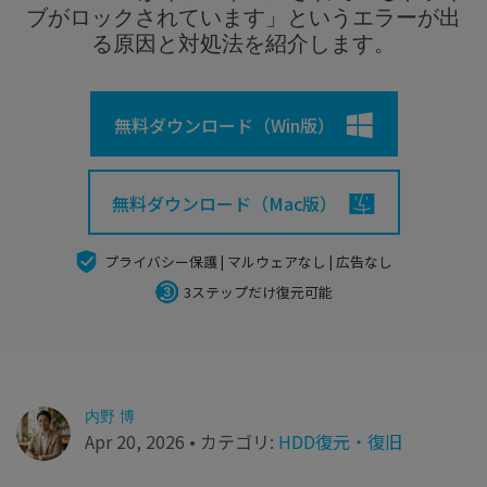
search
Recoveritをよりよく活用
すべての機能を確認
ブがロックされています」というエラーが出
詳しくは
る原因と対処法を紹介します。
スマホで始めよう
Recoverit 無料版
無料ダウンロード（Win版）
消えたデータ/ 誤削除したデータも完全無料で復元
スマホで始めよう
無料ダウンロード（Mac版）
プライバシー保護 | マルウェアなし | 広告なし
関連製品（データ修復/ バックアップ）
3ステップだけ復元可能
Repairit - データ修復
UBackit - データバックアップ
内野 博
Apr 20, 2026 • カテゴリ:
HDD復元・復旧