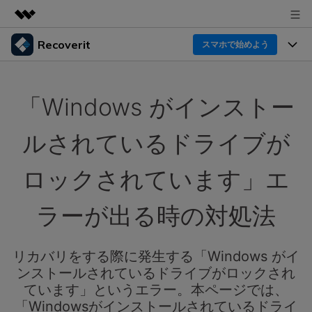
Recoverit
製品
スマホで始めよう
AIGCサービス
製品
法人・教育・パートナー
ユーティリティ
「Windows がインストー
概要
機能一覧
企業情報
ソリューション
Recoverit for Windows
AI
ルされているドライブが
ドライブから復元
プラン＆価格
Windowsデータ復元ならRecoverit！確実な復元技術と
データ復元事例
安心のサポート
ロックされています」エ
削除されたメディアを復元
データ復元
サポート
Recoveritとは
スマホで始めよう
ラーが出る時の対処法
独自の復元ソリューション
新着
外付けデバイス復元
データ復元の専門家
操作ガイド
ドキュメントを復元
パソコン復元
カスタマーストーリー
リカバリをする際に発生する「Windows がイ
Recoverit for Mac
AI
ログイン
ンストールされているドライブがロックされ
データ損失のシナリオ
その他の復元
Macの大切なデータを制限なく完全復元
人気内容
ています」というエラー。本ページでは、
「Windowsがインストールされているドライ
スマホで始めよう