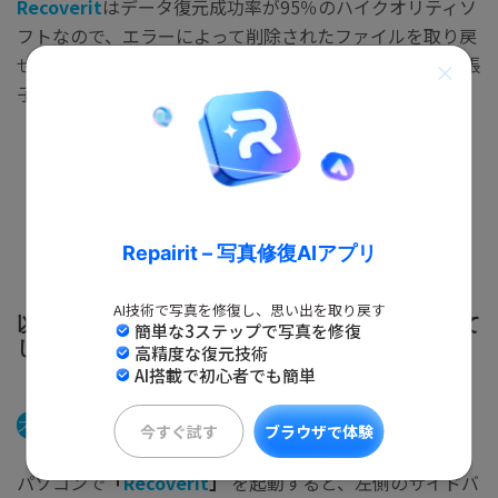
Recoverit
はデータ復元成功率が95％のハイクオリティソ
フトなので、エラーによって削除されたファイルを取り戻
せます。対応のファイル形式は1000種類以上なので、拡張
子が古いデータの復旧も問題ありません。
無料ダウンロード
無料ダウンロード
Repairit – 写真修復AIアプリ
AI技術で写真を修復し、思い出を取り戻す
以下は、「Recoverit」 で故障したHDDから消えて
簡単な3ステップで写真を修復
しまったファイルを復元する手順です。
高精度な復元技術
AI搭載で初心者でも簡単
ステップ1
復元場所を選択
今すぐ試す
ブラウザで体験
パソコンで
「
Recoverit
」
を起動すると、左側のサイドバ