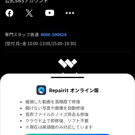
公式SNSアカウント
専門スタッフ直通:
4000-300624
(受付 月~金 10:00-13:00/15:00-19:30)
Repairit オンライン版
破損した動画を高精度で修復
開けない写真や画像を自動修復
言語
音声ファイルのノイズ除去＆修復
クラウド上で即修復、ソフト不要
※現在は英語版のみ対応しています
契約条件
プライバシー
クッキーの設定
一般利用規約