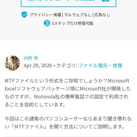
パソコン復元
無料ダウンロード
プロ仕様のAI修復：動画/写真/ドキュメント/音声フ
その他の復元
ァイル対応
プライバシー保護 | マルウェアなし | 広告なし
3ステップだけ修復可能
詳しくは
Repairit for Email
関連製品
Outlookデータ修復：PST・OSTファイルと消えた
Relumi - アプリ
メールを完全復元
UBackit - データバックアップ
内野 博
Apr 29, 2026 • カテゴリ:
ファイル復元・修復
MTFファイルという形式をご存知でしょうか？Microsoft
Excelソフトウェアパッケージ用にMicrosoft社が開発した
ものですが、Motorola社の携帯電話での設定で利用され
ることを目的としています。
今回はこの通常のパソコンユーザーならあまり聞き慣れな
い「MTFファイル」を開く方法についてご説明します。