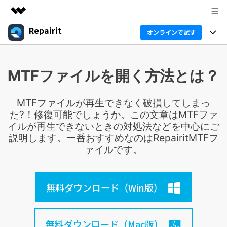
Repairit
製品
オンラインで試す
AIGCサービス
製品
法人・教育・パートナー
ユーティリティ
MTFファイルを開く方法とは？
概要
機能
企業情報
ソリューション
Repairit
AI
MTFファイルが再生できなく破損してしまっ
基本機能
プラン＆価格
Repairitとは
た?！修復可能でしょうか。この文章はMTFファ
AIデータ修復 & 補正ツール
イルが再生できないときの対処法などを中心にご
AI補正
サポート
データ修復の専門家
製品活用 & ガイド
説明します。一番おすすめなのはRepairitMTFフ
無料ダウンロード
ァイルです。
テクノロジー最前線
製品活用
データ復元事例
ガイド
無料ダウンロード（Win版）
データ復元
価格
Repairit for Email
外付けデバイス復元
Outlookメール修復
Repairit
Sign In
無料ダウンロード（Mac版）