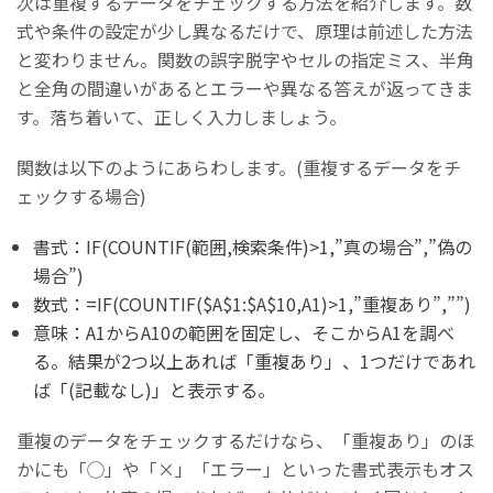
次は重複するデータをチェックする方法を紹介します。数
式や条件の設定が少し異なるだけで、原理は前述した方法
と変わりません。関数の誤字脱字やセルの指定ミス、半角
と全角の間違いがあるとエラーや異なる答えが返ってきま
す。落ち着いて、正しく入力しましょう。
関数は以下のようにあらわします。(重複するデータをチ
ェックする場合)
書式：IF(COUNTIF(範囲,検索条件)>1,”真の場合”,”偽の
場合”)
数式：=IF(COUNTIF($A$1:$A$10,A1)>1,”重複あり”,””)
意味：A1からA10の範囲を固定し、そこからA1を調べ
る。結果が2つ以上あれば「重複あり」、1つだけであれ
ば「(記載なし)」と表示する。
重複のデータをチェックするだけなら、「重複あり」のほ
かにも「◯」や「×」「エラー」といった書式表示もオス