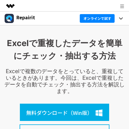
Repairit
製品
オンラインで試す
AIGCサービス
製品
法人・教育・パートナー
ユーティリティ
Excelで重複したデータを簡単
概要
機能
企業情報
ソリューション
にチェック・抽出する方法
Repairit
AI
基本機能
プラン＆価格
Repairitとは
AIデータ修復 & 補正ツール
Excelで複数のデータをとっていると、重複して
AI補正
サポート
データ修復の専門家
いるときがあります。今回は、Excelで重複した
製品活用 & ガイド
無料ダウンロード
データを自動でチェック・抽出する方法を解説し
テクノロジー最前線
ます。
製品活用
データ復元事例
ガイド
データ復元
価格
Repairit for Email
無料ダウンロード（Win版）
外付けデバイス復元
Outlookメール修復
Repairit
Sign In