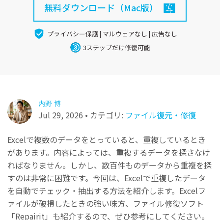
パソコン復元
無料ダウンロード（Mac版）
無料ダウンロード
プロ仕様のAI修復：動画/写真/ドキュメント/音声フ
その他の復元
ァイル対応
プライバシー保護 | マルウェアなし | 広告なし
詳しくは
3ステップだけ修復可能
Repairit for Email
関連製品
Outlookデータ修復：PST・OSTファイルと消えた
Relumi - アプリ
メールを完全復元
UBackit - データバックアップ
内野 博
Jul 29, 2026 • カテゴリ:
ファイル復元・修復
Excelで複数のデータをとっていると、重複しているとき
があります。内容によっては、重複するデータを探さなけ
ればなりません。しかし、数百件ものデータから重複を探
すのは非常に困難です。今回は、Excelで重複したデータ
を自動でチェック・抽出する方法を紹介します。Excelフ
ァイルが破損したときの強い味方、ファイル修復ソフト
「Repairit」も紹介するので、ぜひ参考にしてください。