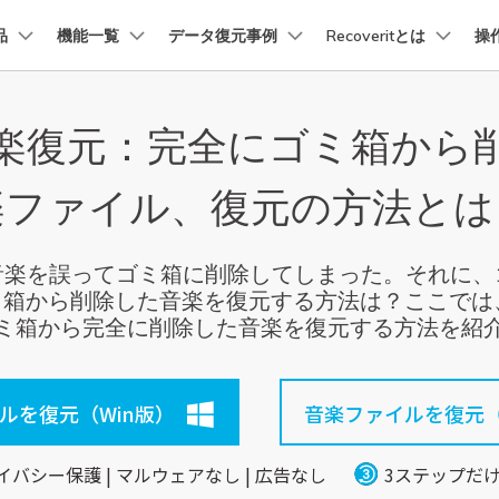
品
法人・教育・パートナー
機能一覧
データ復元事例
企業情報
Recoveritとは
操
プラン＆価格
ョン
ユーテ
会社概要
楽復元：完全にゴミ箱から
創業者メッセージ
イス復元
パソコン復元
ューション
PDF編集
作図＆製図
動画編集＆変換
データ
トーリー
人気内容
Recoverit for Mac
Recoverit 無料版
AI
採用情報
t
PDFelement
EdrawMind
Filmora
Recover
復元
Windowsコンピュータ復
楽ファイル、復元の方法とは
Macの大切なデータを制限なく完全復元
消えたデータ/ 誤削除したデ
PDF編集ソフト
データ復
データ復元ストーリー
2025世界バックアップデー
お問い合わせ
EdrawMax
UniConverter
を取り戻し、特別な瞬間をよみがえらせ
データを脅威から守ろう
PDFelement Cloud
Repairi
Macデータ復元
電子署名とクラウドサービス
動画・写
音楽を誤ってゴミ箱に削除してしまった。それに、
Recoveritブランドブック
Ne
HiPDF
Dr.Fon
・復旧
パソコン起動しない復元
から削除した音楽を復元する方法は？ここでは、wo
データ復元ストーリー
PDF編集オンラインツール
スマート
業界をリードする、安全で信頼性の高い
ミ箱から完全に削除した音楽を復元する方法を紹
を失ったシニアたちが、
Mobile
パソコン復元
感動の物語
スマホ間
FamiSa
ーリーを読む >>
ルを復元（Win版）
音楽ファイルを復元（
子供の安
詳しくは
イバシー保護 | マルウェアなし | 広告なし
3ステップだ