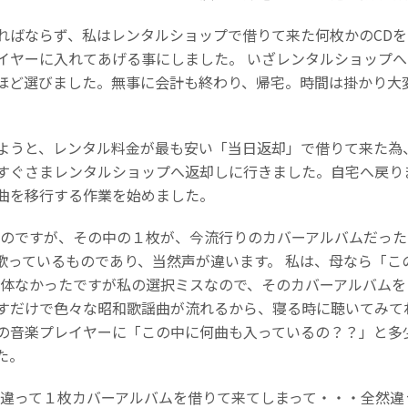
ればならず、私はレンタルショップで借りて来た何枚かのCDを
イヤーに入れてあげる事にしました。 いざレンタルショップ
ほど選びました。無事に会計も終わり、帰宅。時間は掛かり大
ようと、レンタル料金が最も安い「当日返却」で借りて来た為
すぐさまレンタルショップへ返却しに行きました。自宅へ戻り
曲を移行する作業を始めました。
たのですが、その中の１枚が、今流行りのカバーアルバムだった
歌っているものであり、当然声が違います。 私は、母なら「こ
勿体なかったですが私の選択ミスなので、そのカバーアルバムを
すだけで色々な昭和歌謡曲が流れるから、寝る時に聴いてみて
の音楽プレイヤーに「この中に何曲も入っているの？？」と多
た。
間違って１枚カバーアルバムを借りて来てしまって・・・全然違