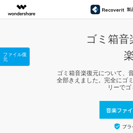
製品
製
Recoverit
AIGCサービス
概要
ソリューシ
ゴミ箱音
データ復元
外付けデバ
動画編集＆変換
作図＆製図
PDF ソリ
法人向け
ドライブから復元
データ復元の専門家
カスタマース
Recoverit for Windows
AI
Filmora
EdrawMax
PDFelemen
ゴミ箱復元
学生・教員向け
SDカード
Windowsデータ復元ならRecoverit！確実な復元技術と安心のサポート
ファイル復
動画編集ソフト
ベクタードローソフト
メモリーカード復元
信頼できるSDカード復元ソフト
カメラマンの
元
代理店募集
99%以上の復旧率を誇るSDカードデータ復元ソフ
失った写真や動画
UniConverter
EdrawMind
ファイル復元
USB復元
動画変換ソフト
マインドマップソフト
ハードディスク復元
ト
る方法
ゴミ箱音楽復元について、
パートナープログ
DVD Memory
メール復元
ラム
HDD復元
全部きえました。完全にゴミ箱
Macで使える最良のデータ復元ソフト
シニアたちの
DVD作成ソフト
USBデータ復元
リーでゴ
3ステップで、Macシステムからあらゆるデータを
大切な写真や動画
DemoCreator
ビデオ復元/修復
カメラ復元
復元
思い出を取り戻す
画面録画ソフト
パーティション復元
Media.io
専門業者でも利用されているHDD復
すべてのスト
音楽ファイ
AI動画・画像・音楽ジェネレーター
ごみ箱復元
元ソフト
SelfyzAI
HDD/USB/SSD対応 復元事例からわかる真実
AI動画・画像編集アプリ
Linuxデータ復元
プラ