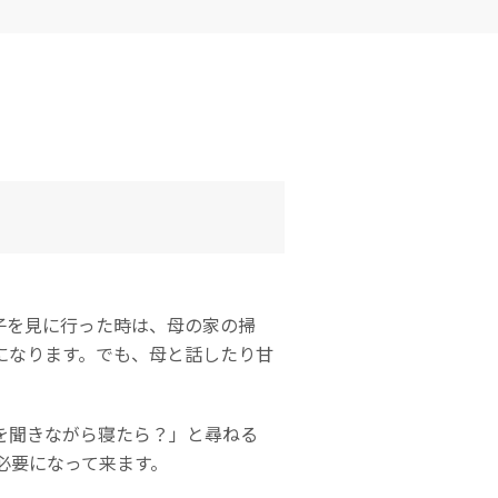
Excel
Word復元
テムの復元
復元
復元
PowerPoint
フォーマットデ
初期化後のデー
ZIPフ
復元
ータの復元
タ復元
ァイル
復元
PDF復元
ディスク損傷の
RAWディスク
復元
の復元
メール
復元
子を見に行った時は、母の家の掃
になります。でも、母と話したり甘
を聞きながら寝たら？」と尋ねる
必要になって来ます。