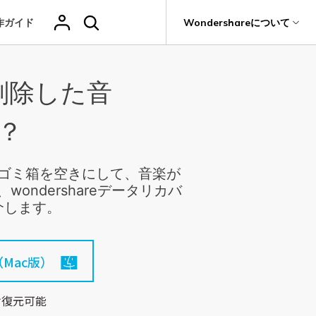
作ガイド
サポート
Wondershareについて
ィリティ
会社情報
削除した音
その他の復元
復元・バックアップ
データ復元・転送
法人様向けお問い合わせ窓口
削除されたメデ
Recoveritをよりよく活用
独自の復元ソリューション
関連製品（データ修復/ バックアップ）
ィアを復元
it
Dr.Fone
新着
元
Ranking
Wondershareについて
？
ータも完全無料で復元
元ソフト
操作ガイド
Repairit - データ修復
Hot
Recoverit
写真復元
動画復元
ドローンデータ
サポートセンター
GoProデータ復
Recoveritの操作手順（画像付き）
t
無料復元
UBackit - データバックアップ
真・ファイル修復ソフト
復元
元
人気
ゴミ箱を空きにして、音楽が
ファイル
ヘルプセンター
w
e
レビュー・評価
ndershareデータリカバ
フォン管理ソフト
復元
音声ファ
カメラデータ復
ゲームデータ復
データ復元ソフト
いつでも相談可能、安心のサポート体制
介します。
（メール・電話・チャット）
イル復元
元
元
Trans
データをバックアップ
のデータ転送ソフト
fe
Mac版）
全を守るアプリ
ドキュメントを
データ損失のシナリオ
復元
け復元可能
Windowsシス
削除ファイルの