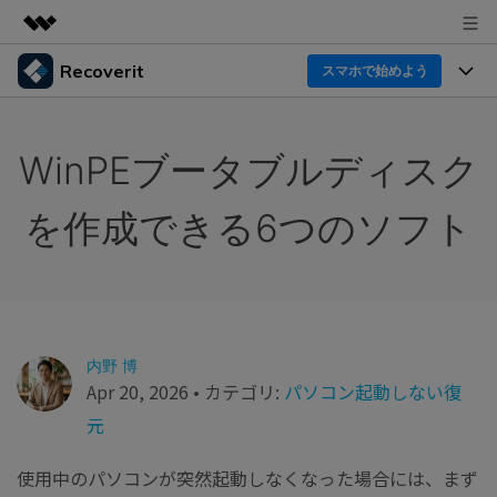
Recoverit
製品
スマホで始めよう
AIGCサービス
製品
法人・教育・パートナー
ユーティリティ
WinPEブータブルディスク
概要
機能一覧
企業情報
ソリューション
Recoverit for Windows
AI
を作成できる6つのソフト
ドライブから復元
プラン＆価格
Windowsデータ復元ならRecoverit！確実な復元技術と
データ復元事例
安心のサポート
削除されたメディアを復元
データ復元
サポート
Recoveritとは
スマホで始めよう
独自の復元ソリューション
新着
外付けデバイス復元
データ復元の専門家
操作ガイド
内野 博
ドキュメントを復元
Apr 20, 2026 • カテゴリ:
パソコン起動しない復
パソコン復元
カスタマーストーリー
Recoverit for Mac
AI
ログイン
元
データ損失のシナリオ
その他の復元
Macの大切なデータを制限なく完全復元
人気内容
使用中のパソコンが突然起動しなくなった場合には、まず
スマホで始めよう