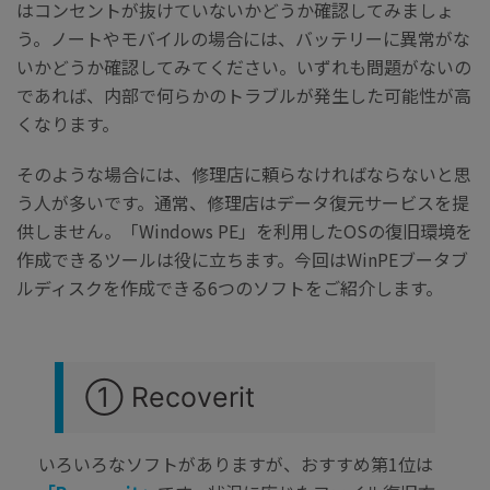
search
Recoveritをよりよく活用
はコンセントが抜けていないかどうか確認してみましょ
すべての機能を確認
詳しくは
う。ノートやモバイルの場合には、バッテリーに異常がな
いかどうか確認してみてください。いずれも問題がないの
スマホで始めよう
であれば、内部で何らかのトラブルが発生した可能性が高
Recoverit 無料版
くなります。
消えたデータ/ 誤削除したデータも完全無料で復元
そのような場合には、修理店に頼らなければならないと思
スマホで始めよう
う人が多いです。通常、修理店はデータ復元サービスを提
供しません。「Windows PE」を利用したOSの復旧環境を
作成できるツールは役に立ちます。今回はWinPEブータブ
ルディスクを作成できる6つのソフトをご紹介します。
関連製品（データ修復/ バックアップ）
Repairit - データ修復
UBackit - データバックアップ
① Recoverit
いろいろなソフトがありますが、おすすめ第1位は