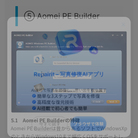
⑤ Aomei PE Builder
Repairit – 写真修復AIアプリ
AI技術で写真を修復し、思い出を取り戻す
簡単な3ステップで写真を修復
高精度な復元技術
AI搭載で初心者でも簡単
5.1 Aomei PE Builderの特徴
Aomei PE Builderは昔からあるソフトでWindowsXp
今すぐ試す
ブラウザで体験
のときからWindows10まで幅広くOSをサポートし