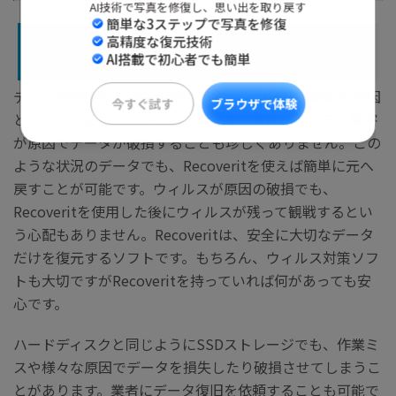
AI技術で写真を修復し、思い出を取り戻す
簡単な3ステップで写真を修復
ウィルスによる破損でも安心
高精度な復元技術
AI搭載で初心者でも簡単
データが損失する理由は様々ですが、ウィルス感染が原因
今すぐ試す
となっているものも中にはあります。また、システム障害
ブラウザで体験
が原因でデータが破損することも珍しくありません。この
ような状況のデータでも、Recoveritを使えば簡単に元へ
戻すことが可能です。ウィルスが原因の破損でも、
Recoveritを使用した後にウィルスが残って観戦するとい
う心配もありません。Recoveritは、安全に大切なデータ
だけを復元するソフトです。もちろん、ウィルス対策ソフ
トも大切ですがRecoveritを持っていれば何があっても安
心です。
ハードディスクと同じようにSSDストレージでも、作業ミ
スや様々な原因でデータを損失したり破損させてしまうこ
とがあります。業者にデータ復旧を依頼することも可能で