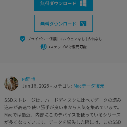
search
Recoveritをよりよく活用
すべての機能を確認
無料ダウンロード
詳しくは
スマホで始めよう
無料ダウンロード
Recoverit 無料版
消えたデータ/ 誤削除したデータも完全無料で復元
プライバシー保護 | マルウェアなし | 広告なし
3ステップだけ復元可能
スマホで始めよう
関連製品（データ修復/ バックアップ）
内野 博
Repairit - データ修復
Jun 16, 2026 • カテゴリ:
Macデータ復元
UBackit - データバックアップ
SSDストレージは、ハードディスクに比べてデータの読み
込みが高速で使い勝手が良い事から人気を集めています。
Macでは最近、内部にこのデバイスを使っているシリーズ
が多くなっています。データを紛失した際には、このSSD