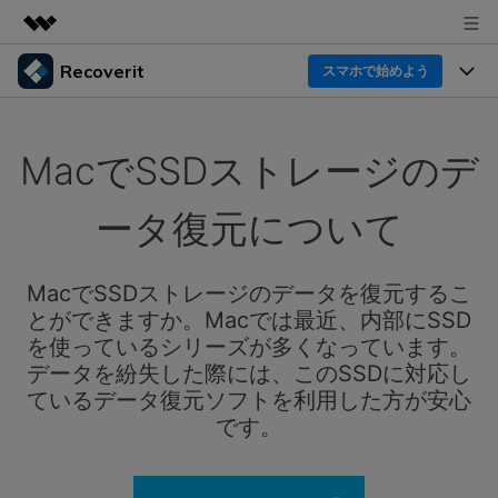
Recoverit
製品
スマホで始めよう
AIGCサービス
製品
法人・教育・パートナー
ユーティリティ
MacでSSDストレージのデ
概要
機能一覧
企業情報
ソリューション
Recoverit for Windows
AI
ータ復元について
ドライブから復元
プラン＆価格
Windowsデータ復元ならRecoverit！確実な復元技術と
データ復元事例
安心のサポート
削除されたメディアを復元
MacでSSDストレージのデータを復元するこ
データ復元
サポート
Recoveritとは
スマホで始めよう
とができますか。Macでは最近、内部にSSD
独自の復元ソリューション
新着
外付けデバイス復元
を使っているシリーズが多くなっています。
データ復元の専門家
操作ガイド
データを紛失した際には、このSSDに対応し
ドキュメントを復元
パソコン復元
ているデータ復元ソフトを利用した方が安心
カスタマーストーリー
Recoverit for Mac
AI
ログイン
です。
データ損失のシナリオ
その他の復元
Macの大切なデータを制限なく完全復元
人気内容
スマホで始めよう