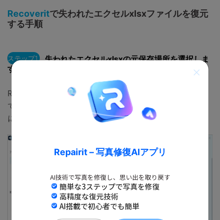
Recoverit
で
失われたエクセルxlsxファイル
を復元
する手順
ステップ1
失われたエクセルxlsxの元保存場所を選択しま
す。
Recoveritを起動します。起動できた後、下記の製品画面
で、
失われたエクセルxlsxの元保存場所
を選択して、右下
にある「開始」をクリックします。
Repairit – 写真修復AIアプリ
AI技術で写真を修復し、思い出を取り戻す
簡単な3ステップで写真を修復
高精度な復元技術
AI搭載で初心者でも簡単