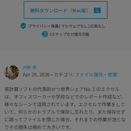
search
Recoveritをよりよく活用
すべての機能を確認
詳しくは
無料ダウンロード（Mac版）
スマホで始めよう
プライバシー保護 | マルウェアなし | 広告なし
Recoverit 無料版
3ステップだけ復元可能
消えたデータ/ 誤削除したデータも完全無料で復元
スマホで始めよう
内野 博
Apr 20, 2026 • カテゴリ:
ファイル復元・修復
関連製品（データ修復/ バックアップ）
Repairit - データ修復
表計算ソフトの代表的かつ世界シェアNo.１のエクセル
UBackit - データバックアップ
は、オフィスワーカーや学校などでのレポート作成など、
様々なシーンで活用されています。エクセルで作業をして
いて、何らかのトラブルで保存し忘れたり、また保存せず
に誤ってファイルを閉じた場合、それまでの作業が泡とな
りその損失は極めて大きいです。