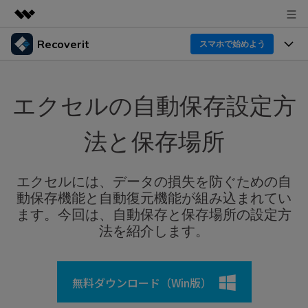
Recoverit
製品
スマホで始めよう
AIGCサービス
製品
法人・教育・パートナー
ユーティリティ
エクセルの自動保存設定方
概要
機能一覧
企業情報
ソリューション
Recoverit for Windows
AI
法と保存場所
ドライブから復元
プラン＆価格
Windowsデータ復元ならRecoverit！確実な復元技術と
データ復元事例
安心のサポート
削除されたメディアを復元
エクセルには、データの損失を防ぐための自
データ復元
サポート
Recoveritとは
スマホで始めよう
動保存機能と自動復元機能が組み込まれてい
独自の復元ソリューション
新着
外付けデバイス復元
ます。今回は、自動保存と保存場所の設定方
データ復元の専門家
操作ガイド
法を紹介します。
ドキュメントを復元
パソコン復元
カスタマーストーリー
Recoverit for Mac
AI
ログイン
データ損失のシナリオ
その他の復元
Macの大切なデータを制限なく完全復元
人気内容
無料ダウンロード（Win版）
スマホで始めよう