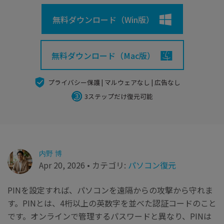
search
Recoveritをよりよく活用
すべての機能を確認
詳しくは
無料ダウンロード（Win版）
スマホで始めよう
Recoverit 無料版
無料ダウンロード（Mac版）
消えたデータ/ 誤削除したデータも完全無料で復元
プライバシー保護 | マルウェアなし | 広告なし
スマホで始めよう
3ステップだけ復元可能
関連製品（データ修復/ バックアップ）
Repairit - データ修復
内野 博
UBackit - データバックアップ
Apr 20, 2026 • カテゴリ:
パソコン復元
PINを設定すれば、パソコンを遠隔からの攻撃から守れま
す。PINとは、4桁以上の英数字を並べた認証コードのこと
です。オンラインで管理するパスワードと異なり、PINは