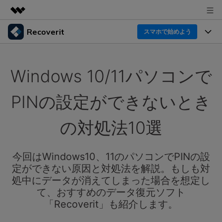
Recoverit
製品
スマホで始めよう
AIGCサービス
製品
法人・教育・パートナー
ユーティリティ
Windows 10/11パソコンで
概要
機能一覧
企業情報
ソリューション
Recoverit for Windows
AI
PINの設定ができないとき
ドライブから復元
プラン＆価格
Windowsデータ復元ならRecoverit！確実な復元技術と
データ復元事例
安心のサポート
の対処法10選
削除されたメディアを復元
データ復元
サポート
Recoveritとは
スマホで始めよう
独自の復元ソリューション
新着
外付けデバイス復元
今回はWindows10、11のパソコンでPINの設
データ復元の専門家
操作ガイド
定ができない原因と対処法を解説。もしも対
ドキュメントを復元
パソコン復元
カスタマーストーリー
処中にデータが消えてしまった場合を想定し
Recoverit for Mac
AI
ログイン
て、おすすめのデータ復元ソフト
データ損失のシナリオ
その他の復元
Macの大切なデータを制限なく完全復元
人気内容
「Recoverit」も紹介します。
スマホで始めよう