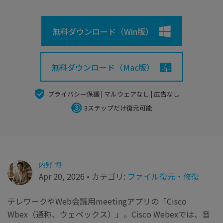
search
Recoveritをよりよく活用
すべての機能を確認
詳しくは
無料ダウンロード（Win版）
スマホで始めよう
Recoverit 無料版
消えたデータ/ 誤削除したデータも完全無料で復元
無料ダウンロード（Mac版）
スマホで始めよう
プライバシー保護 | マルウェアなし | 広告なし
3ステップだけ復元可能
関連製品（データ修復/ バックアップ）
Repairit - データ修復
UBackit - データバックアップ
内野 博
Apr 20, 2026 • カテゴリ:
ファイル復元・修復
テレワークやWeb会議用meetingアプリの「Cisco
Wbex（通称、ウェベックス）」。Cisco Webexでは、音