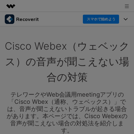
Recoverit
製品
スマホで始めよう
AIGCサービス
製品
法人・教育・パートナー
ユーティリティ
Cisco Webex（ウェベック
概要
機能一覧
企業情報
ソリューション
Recoverit for Windows
AI
ス）の音声が聞こえない場
ドライブから復元
プラン＆価格
Windowsデータ復元ならRecoverit！確実な復元技術と
データ復元事例
安心のサポート
合の対策
削除されたメディアを復元
データ復元
サポート
Recoveritとは
スマホで始めよう
独自の復元ソリューション
新着
外付けデバイス復元
テレワークやWeb会議用meetingアプリの
データ復元の専門家
操作ガイド
「Cisco Wbex（通称、ウェベックス）」で
ドキュメントを復元
パソコン復元
カスタマーストーリー
は、音声が聞こえないトラブルが起きる場合
Recoverit for Mac
AI
ログイン
があります。本ページでは、Cisco Webexの
データ損失のシナリオ
その他の復元
Macの大切なデータを制限なく完全復元
人気内容
音声が聞こえない場合の対処法を紹介しま
す。
スマホで始めよう