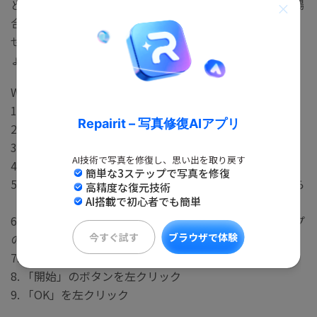
どの方法を試してもウェベックスから音声が聞こえない場
合、Windows Audioに不具合が発生しているかもしれま
せん。そのため、Windows Audioを再起動させてみまし
ょう。
Windows Audioの再起動は以下の手順で行えます。
1. スタートボタンを右クリック
Repairit – 写真修復AIアプリ
2. 「ファイル名を指定して実行」を左クリック
3. 表示されたウィンドウで「services.msc」と入力
AI技術で写真を修復し、思い出を取り戻す
4. 「OK」を左クリック
簡単な3ステップで写真を修復
5. 表示される「サービス」のウィンドウで、一覧の中から
高精度な復元技術
「Windows Audio」をダブルクリック
AI搭載で初心者でも簡単
6. 表示されるプロパティのウィンドウで「スタートアップ
今すぐ試す
ブラウザで体験
の種類」の設定を「自動」にする
7. 「停止」のボタンを左クリック
8. 「開始」のボタンを左クリック
9. 「OK」を左クリック