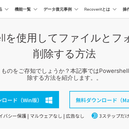
品
法人・教育・パートナー
機能一覧
データ復元事例
企業情報
Recoveritとは
操
プラン＆価格
ョン
ユーテ
会社概要
shellを使用してファイルと
創業者メッセージ
イス復元
パソコン復元
ューション
PDF編集
作図＆製図
動画編集＆変換
データ
トーリー
人気内容
Recoverit for Mac
Recoverit 無料版
AI
採用情報
t
PDFelement
EdrawMind
Filmora
Recover
復元
Windowsコンピュータ復
削除する方法
Macの大切なデータを制限なく完全復元
消えたデータ/ 誤削除したデ
PDF編集ソフト
データ復
データ復元ストーリー
2025世界バックアップデー
お問い合わせ
EdrawMax
UniConverter
を取り戻し、特別な瞬間をよみがえらせ
データを脅威から守ろう
PDFelement Cloud
Repairi
Macデータ復元
電子署名とクラウドサービス
動画・写
というものをご存知でしょうか？本記事ではPowersh
Recoveritブランドブック
Ne
HiPDF
Dr.Fon
・復旧
パソコン起動しない復元
除する方法を紹介します。。
データ復元ストーリー
PDF編集オンラインツール
スマート
業界をリードする、安全で信頼性の高い
を失ったシニアたちが、
Mobile
パソコン復元
感動の物語
スマホ間
ロード（Win版）
無料ダウンロード（Ma
FamiSa
ーリーを読む >>
子供の安
イバシー保護 | マルウェアなし | 広告なし
3ステップだ
詳しくは