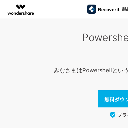
製品
製
Recoverit
AIGCサービス
概要
ソリューシ
Power
データ復元
外付けデバ
動画編集＆変換
作図＆製図
PDF ソリ
法人向け
ドライブから復元
データ復元の専門家
カスタマース
Recoverit for Windows
AI
Filmora
EdrawMax
PDFelemen
ゴミ箱復元
学生・教員向け
SDカード
Windowsデータ復元ならRecoverit！確実な復元技術と安心のサポート
動画編集ソフト
ベクタードローソフト
メモリーカード復元
信頼できるSDカード復元ソフト
カメラマンの
代理店募集
99%以上の復旧率を誇るSDカードデータ復元ソフ
失った写真や動画
UniConverter
EdrawMind
ファイル復元
USB復元
動画変換ソフト
マインドマップソフト
ハードディスク復元
ト
る方法
みなさまはPowershell
パートナープログ
DVD Memory
メール復元
ラム
HDD復元
Macで使える最良のデータ復元ソフト
シニアたちの
DVD作成ソフト
USBデータ復元
3ステップで、Macシステムからあらゆるデータを
大切な写真や動画
DemoCreator
ビデオ復元/修復
カメラ復元
復元
思い出を取り戻す
画面録画ソフト
パーティション復元
無料ダウン
Media.io
専門業者でも利用されているHDD復
すべてのスト
AI動画・画像・音楽ジェネレーター
ごみ箱復元
元ソフト
プラ
SelfyzAI
HDD/USB/SSD対応 復元事例からわかる真実
AI動画・画像編集アプリ
Linuxデータ復元