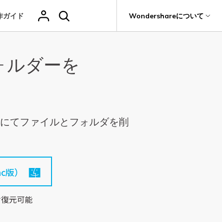
作ガイド
サポート
Wondershareについて
ィリティ
会社情報
フォルダーを
その他の復元
復元・バックアップ
データ復元・転送
法人様向けお問い合わせ窓口
削除されたメデ
Recoveritをよりよく活用
独自の復元ソリューション
関連製品（データ修復/ バックアップ）
ィアを復元
it
Dr.Fone
新着
元
Ranking
Wondershareについて
ータも完全無料で復元
元ソフト
操作ガイド
Repairit - データ修復
Hot
Recoverit
写真復元
動画復元
ドローンデータ
サポートセンター
GoProデータ復
Recoveritの操作手順（画像付き）
t
無料復元
UBackit - データバックアップ
真・ファイル修復ソフト
復元
元
人気
ellにてファイルとフォルダを削
ファイル
ヘルプセンター
w
e
レビュー・評価
フォン管理ソフト
復元
音声ファ
カメラデータ復
ゲームデータ復
データ復元ソフト
いつでも相談可能、安心のサポート体制
（メール・電話・チャット）
イル復元
元
元
Trans
データをバックアップ
のデータ転送ソフト
c版）
fe
全を守るアプリ
ドキュメントを
データ損失のシナリオ
け復元可能
復元
Windowsシス
削除ファイルの