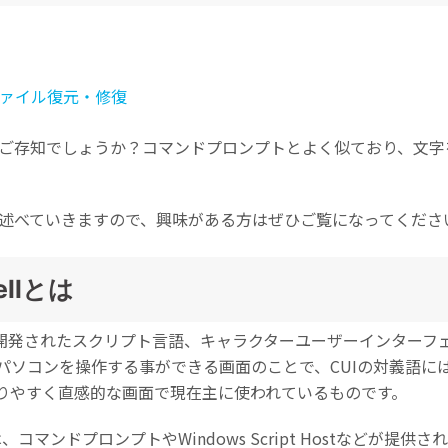
Wondershare製品一覧
ァイル復元・修復
うものをご存知でしょうか？コマンドプロンプトとよく似ており、
ついて述べていきますので、興味がある方はぜひご覧になってくださ
ellとは
すべての機能を確認
oftにより開発されたスクリプト言語、キャラクターユーザーインターフ
ソコンを操作する事ができる画面のことで、CUIの対義語にはG
りやすく直感的な画面で現在主に使われているものです。
は、コマンドプロンプトやWindows Script Hostなどが