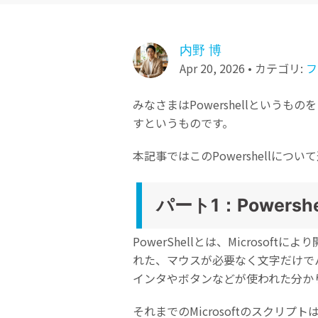
ToMoviee AI
オールインワンAI生成プラットフォーム
NASデータ復元
内野 博
ゴミ箱から復元
Apr 20, 2026 • カテゴリ:
フ
みなさまはPowershellとい
すというものです。
本記事ではこのPowershellに
パート1：Powersh
PowerShellとは、Micros
れた、マウスが必要なく文字だけでパ
インタやボタンなどが使われた分か
それまでのMicrosoftのスクリプト