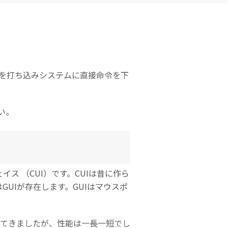
Excel
Word復元
テムの復元
復元
復元
PowerPoint
フォーマットデ
初期化後のデー
ZIPフ
復元
ータの復元
タ復元
ァイル
復元
PDF復元
ディスク損傷の
RAWディスク
復元
の復元
文字を打ち込みシステムに直接命令を下
メール
復元
い。
ェイス （CUI）です。CUIは昔に作ら
UIが存在します。GUIはマウスポ
提供されてきましたが、性能は一長一短でし